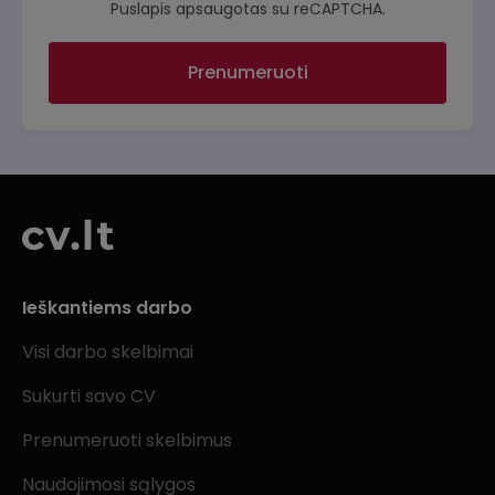
Puslapis apsaugotas su reCAPTCHA.
Prenumeruoti
Ieškantiems darbo
Visi darbo skelbimai
Sukurti savo CV
Prenumeruoti skelbimus
Naudojimosi sąlygos