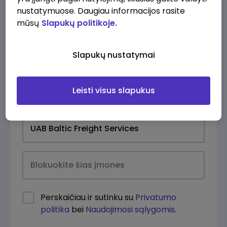
nustatymuose. Daugiau informacijos rasite
mūsų
Slapukų politikoje.
Slapukų nustatymai
Leisti visus slapukus
Kasdien
Perskaičiau ir sutinku su
Privatumo
politika
bei
Naudojimosi sąlygomis
.