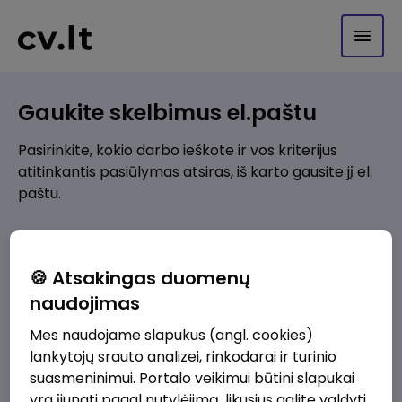
Gaukite skelbimus el.paštu
Pasirinkite, kokio darbo ieškote ir vos kriterijus
atitinkantis pasiūlymas atsiras, iš karto gausite jį el.
paštu.
Kur ieškote darbo?
*
🍪 Atsakingas duomenų
Pridėti naują
naudojimas
Mes naudojame slapukus (angl. cookies)
Kokios srities darbo pasiūlymai jus domina?
*
lankytojų srauto analizei, rinkodarai ir turinio
Pridėti naują
suasmeninimui. Portalo veikimui būtini slapukai
yra įjungti pagal nutylėjimą, likusius galite valdyti