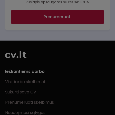
Puslapis apsaugotas su reCAPTCHA.
Prenumeruoti
Ieškantiems darbo
Visi darbo skelbimai
Sukurti savo CV
Prenumeruoti skelbimus
Naudojimosi sąlygos