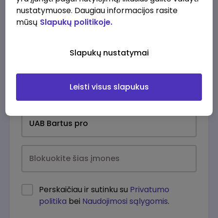
nustatymuose. Daugiau informacijos rasite
mūsų
Slapukų politikoje.
Slapukų nustatymai
Leisti visus slapukus
Kasdien
Perskaičiau ir sutinku su
Privatumo
politika
bei
Naudojimosi sąlygomis
.