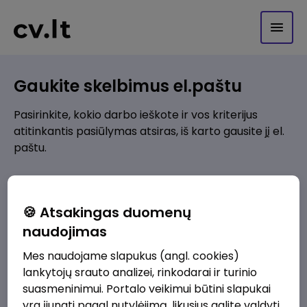
Gaukite skelbimus el.paštu
Pasirinkite, kokio darbo ieškote ir vos kriterijus
atitinkantis pasiūlymas atsiras, iš karto gausite jį el.
paštu.
Kur ieškote darbo?
*
🍪 Atsakingas duomenų
Pridėti naują
naudojimas
Mes naudojame slapukus (angl. cookies)
Kokios srities darbo pasiūlymai jus domina?
*
lankytojų srauto analizei, rinkodarai ir turinio
Pridėti naują
suasmeninimui. Portalo veikimui būtini slapukai
yra įjungti pagal nutylėjimą, likusius galite valdyti