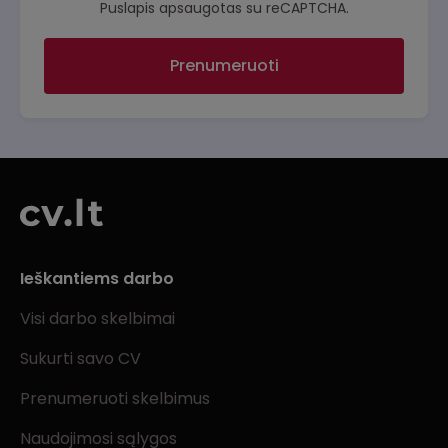
Puslapis apsaugotas su reCAPTCHA.
Prenumeruoti
Ieškantiems darbo
Visi darbo skelbimai
Sukurti savo CV
Prenumeruoti skelbimus
Naudojimosi sąlygos