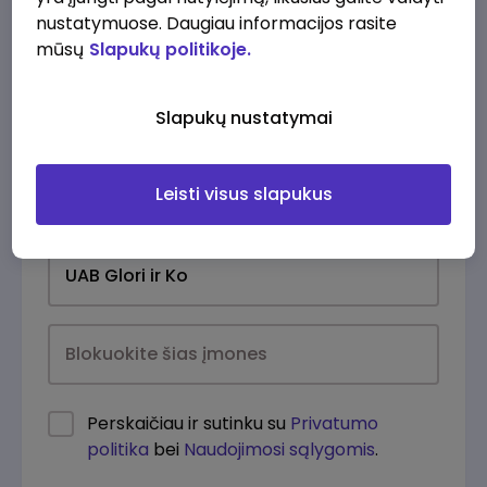
nustatymuose. Daugiau informacijos rasite
mūsų
Slapukų politikoje.
Slapukų nustatymai
Leisti visus slapukus
Kasdien
Perskaičiau ir sutinku su
Privatumo
politika
bei
Naudojimosi sąlygomis
.