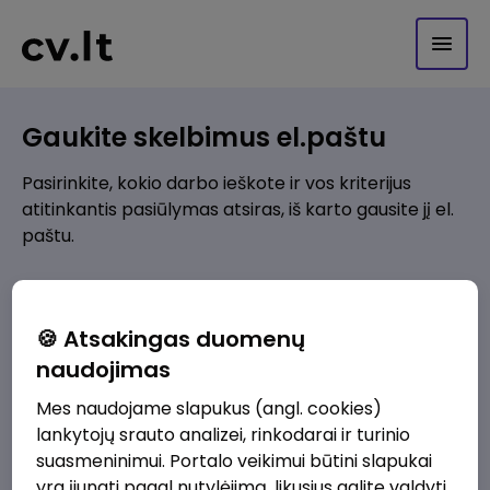
Gaukite skelbimus el.paštu
Pasirinkite, kokio darbo ieškote ir vos kriterijus
atitinkantis pasiūlymas atsiras, iš karto gausite jį el.
paštu.
Kur ieškote darbo?
*
🍪 Atsakingas duomenų
Pridėti naują
naudojimas
Mes naudojame slapukus (angl. cookies)
Kokios srities darbo pasiūlymai jus domina?
*
lankytojų srauto analizei, rinkodarai ir turinio
Pridėti naują
suasmeninimui. Portalo veikimui būtini slapukai
yra įjungti pagal nutylėjimą, likusius galite valdyti