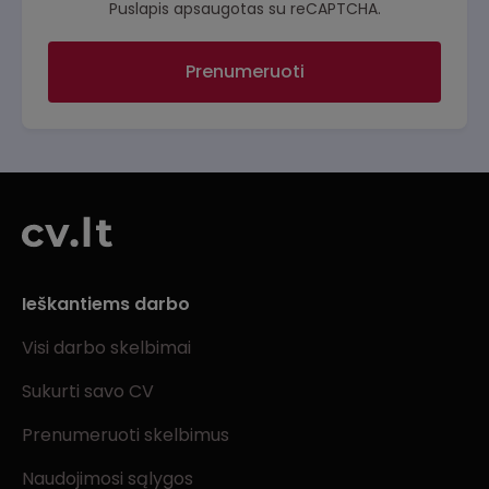
Puslapis apsaugotas su reCAPTCHA.
Prenumeruoti
Ieškantiems darbo
Visi darbo skelbimai
Sukurti savo CV
Prenumeruoti skelbimus
Naudojimosi sąlygos