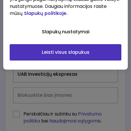
nustatymuose. Daugiau informacijos rasite
mūsų
Slapukų politikoje.
Slapukų nustatymai
Leisti visus slapukus
Kasdien
Perskaičiau ir sutinku su
Privatumo
politika
bei
Naudojimosi sąlygomis
.