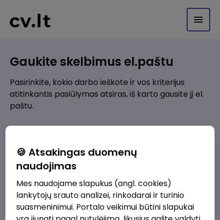
Gaukite skelbimus el.paštu
Pasirinkite, kokio darbo ieškote ir vos kriterijus
atitinkantis pasiūlymas atsiras, iš karto gausite jį el.
paštu.
Kur ieškote darbo?
*
🍪 Atsakingas duomenų
Pridėti naują
naudojimas
Mes naudojame slapukus (angl. cookies)
Kokios srities darbo pasiūlymai jus domina?
*
lankytojų srauto analizei, rinkodarai ir turinio
Pridėti naują
suasmeninimui. Portalo veikimui būtini slapukai
yra įjungti pagal nutylėjimą, likusius galite valdyti