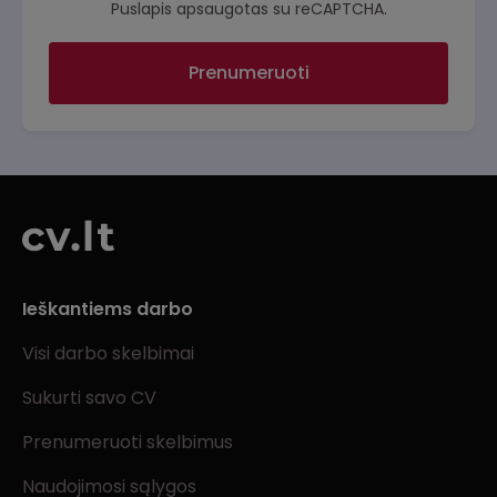
Puslapis apsaugotas su reCAPTCHA.
Prenumeruoti
Ieškantiems darbo
Visi darbo skelbimai
Sukurti savo CV
Prenumeruoti skelbimus
Naudojimosi sąlygos