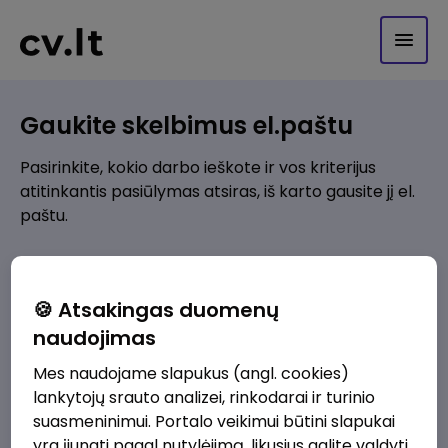
Gaukite skelbimus el.paštu
Pasirinkite, kokio darbo ieškote ir vos kriterijus
atitinkantis pasiūlymas atsiras, iš karto gausite jį el.
paštu.
Kur ieškote darbo?
*
🍪 Atsakingas duomenų
Pridėti naują
naudojimas
Mes naudojame slapukus (angl. cookies)
Kokios srities darbo pasiūlymai jus domina?
*
lankytojų srauto analizei, rinkodarai ir turinio
Pridėti naują
suasmeninimui. Portalo veikimui būtini slapukai
yra įjungti pagal nutylėjimą, likusius galite valdyti