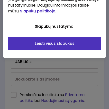
nustatymuose. Daugiau informacijos rasite
mūsų
Slapukų politikoje.
Slapukų nustatymai
Leisti visus slapukus
Kasdien
Perskaičiau ir sutinku su
Privatumo
politika
bei
Naudojimosi sąlygomis
.