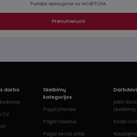
Puslapis apsaugotas su reCAPTCHA.
Prenumeruoti
ms darbo
Skelbimų
Darbdav
kategorijos
skelbimai
Įdėti dar
Pagal įmones
skelbimą
o CV
Pagal miestus
Kodėl cv.l
oti
Pagal verslo sritis
Naudojimo