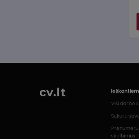
Ieškantie
Visi darbo 
Sukurti sav
Prenumeru
skelbimus