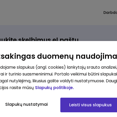
Darbd
ukite skelbimus el.paštu
rinkite, kokio darbo ieškote ir vos kriterijus atitinkantis
Atsakingas duomenų naudojim
ūlymas atsiras, iš karto gausite jį el. paštu.
ojame slapukus (angl. cookies) lankytojų srauto analizei,
ai ir turinio suasmeninimui. Portalo veikimui būtini slapuka
ur ieškote darbo?
*
pagal nutylėjimą, likusius galite valdyti nustatymuose. Daug
Pridėti naują
cijos rasite mūsų
Slapukų politikoje.
okios srities darbo pasiūlymai jus domina?
*
Slapukų nustatymai
Leisti visus slapukus
Pridėti naują