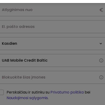
Kasdien
Perskaičiau ir sutinku su
Privatumo politika
bei
Naudojimosi sąlygomis
.