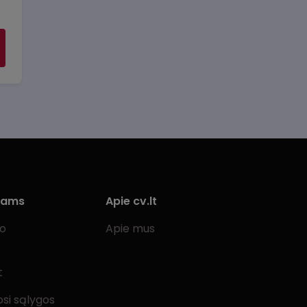
iams
Apie cv.lt
bo
Apie mus
t
si sąlygos