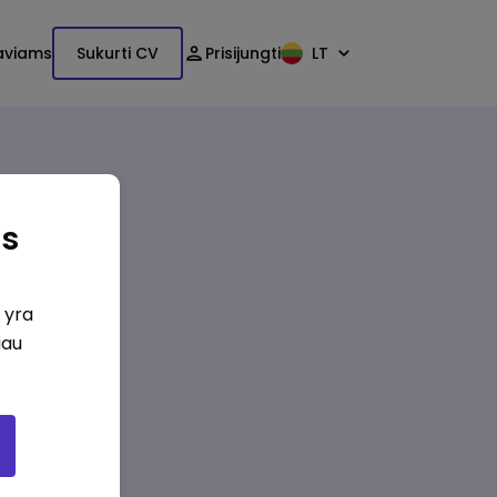
aviams
Sukurti CV
Prisijungti
LT
as
i yra
iau