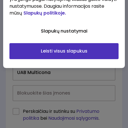
nustatymuose. Daugiau informacijos rasite
mūsų
Slapukų politikoje.
Slapukų nustatymai
Leisti visus slapukus
Kasdien
Perskaičiau ir sutinku su
Privatumo
politika
bei
Naudojimosi sąlygomis
.