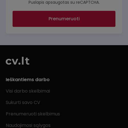
Puslapis apsaugotas su reCAPTCHA.
Prenumeruoti
Ieškantiems darbo
Visi darbo skelbimai
Sukurti savo CV
Prenumeruoti skelbimus
Naudojimosi sąlygos