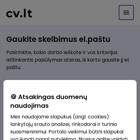
Gaukite skelbimus el.paštu
Pasirinkite, kokio darbo ieškote ir vos kriterijus
atitinkantis pasiūlymas atsiras, iš karto gausite jį el.
paštu.
Kur ieškote darbo?
*
🍪 Atsakingas duomenų
Pridėti naują
naudojimas
Mes naudojame slapukus (angl. cookies)
Kokios srities darbo pasiūlymai jus domina?
*
lankytojų srauto analizei, rinkodarai ir turinio
Pridėti naują
suasmeninimui. Portalo veikimui būtini slapukai
yra įjungti pagal nutylėjimą, likusius galite valdyti