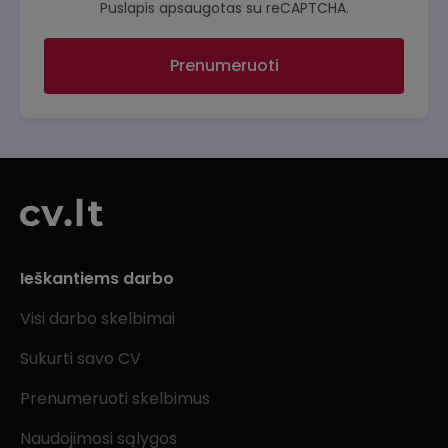
Puslapis apsaugotas su reCAPTCHA.
Prenumeruoti
Ieškantiems darbo
Visi darbo skelbimai
Sukurti savo CV
Prenumeruoti skelbimus
Naudojimosi sąlygos