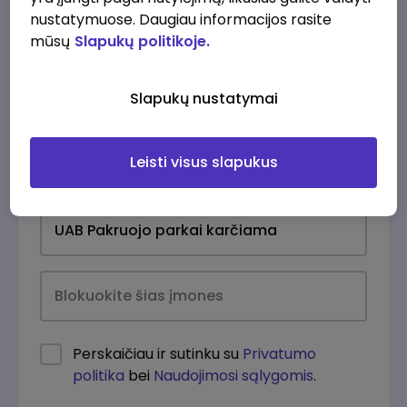
nustatymuose. Daugiau informacijos rasite
mūsų
Slapukų politikoje.
Slapukų nustatymai
Leisti visus slapukus
Kasdien
Perskaičiau ir sutinku su
Privatumo
politika
bei
Naudojimosi sąlygomis
.