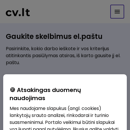
Gaukite skelbimus el.paštu
Pasirinkite, kokio darbo ieškote ir vos kriterijus
atitinkantis pasiūlymas atsiras, iš karto gausite jį el.
paštu.
Kur ieškote darbo?
*
🍪 Atsakingas duomenų
Pridėti naują
naudojimas
Mes naudojame slapukus (angl. cookies)
Kokios srities darbo pasiūlymai jus domina?
*
lankytojų srauto analizei, rinkodarai ir turinio
Pridėti naują
suasmeninimui. Portalo veikimui būtini slapukai
yra įjungti pagal nutylėjimą, likusius galite valdyti