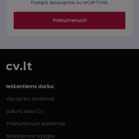
Puslapis apsaugotas su reCAPTCHA.
Prenumeruoti
Ieškantiems darbo
Visi darbo skelbimai
Sukurti savo CV
Prenumeruoti skelbimus
Naudojimosi sąlygos