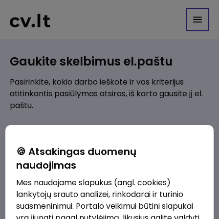
Gaukite skelbimus el.paštu
Pasirinkite, kokio darbo ieškote ir vos kriterijus
atitinkantis pasiūlymas atsiras, iš karto gausite jį el.
paštu.
Kur ieškote darbo?
*
🍪 Atsakingas duomenų
Pridėti naują
naudojimas
Mes naudojame slapukus (angl. cookies)
Kokios srities darbo pasiūlymai jus domina?
*
lankytojų srauto analizei, rinkodarai ir turinio
Pridėti naują
suasmeninimui. Portalo veikimui būtini slapukai
yra įjungti pagal nutylėjimą, likusius galite valdyti