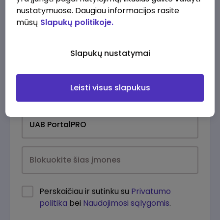
nustatymuose. Daugiau informacijos rasite
mūsų
Slapukų politikoje.
Slapukų nustatymai
Leisti visus slapukus
Kasdien
Perskaičiau ir sutinku su
Privatumo
politika
bei
Naudojimosi sąlygomis
.