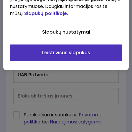
nustatymuose. Daugiau informacijos rasite
mūsų
Slapukų politikoje.
Slapukų nustatymai
Leisti visus slapukus
Kasdien
Perskaičiau ir sutinku su
Privatumo
politika
bei
Naudojimosi sąlygomis
.