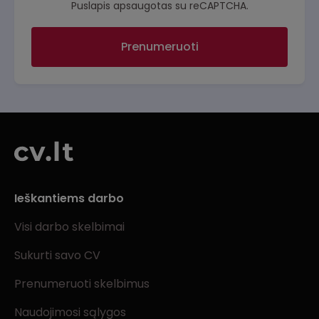
Puslapis apsaugotas su reCAPTCHA.
Prenumeruoti
Ieškantiems darbo
Visi darbo skelbimai
Sukurti savo CV
Prenumeruoti skelbimus
Naudojimosi sąlygos