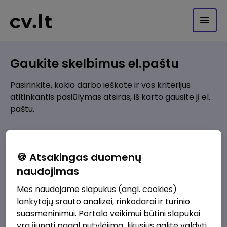
Gaukite skelbimus el.paštu
Pasirinkite, kokio darbo ieškote ir vos kriterijus
atitinkantis pasiūlymas atsiras, iš karto gausite jį el.
paštu.
Kur ieškote darbo?
*
🍪 Atsakingas duomenų
Pridėti naują
naudojimas
Mes naudojame slapukus (angl. cookies)
Kokios srities darbo pasiūlymai jus domina?
*
lankytojų srauto analizei, rinkodarai ir turinio
Pridėti naują
suasmeninimui. Portalo veikimui būtini slapukai
yra įjungti pagal nutylėjimą, likusius galite valdyti