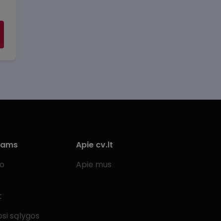
iams
Apie cv.lt
bo
Apie mus
t
si sąlygos