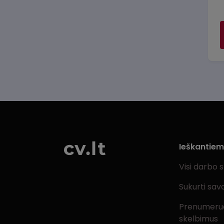
Ieškantie
Visi darbo 
Sukurti sav
Prenumeru
skelbimus