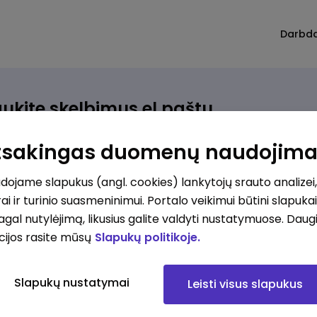
Darbd
ukite skelbimus el.paštu
rinkite, kokio darbo ieškote ir vos kriterijus atitinkantis
Atsakingas duomenų naudojim
ūlymas atsiras, iš karto gausite jį el. paštu.
ojame slapukus (angl. cookies) lankytojų srauto analizei,
ai ir turinio suasmeninimui. Portalo veikimui būtini slapuka
ur ieškote darbo?
*
pagal nutylėjimą, likusius galite valdyti nustatymuose. Daug
Pridėti naują
cijos rasite mūsų
Slapukų politikoje.
okios srities darbo pasiūlymai jus domina?
*
Slapukų nustatymai
Leisti visus slapukus
Pridėti naują