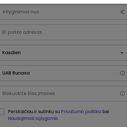
Kasdien
Perskaičiau ir sutinku su
Privatumo politika
bei
Naudojimosi sąlygomis
.