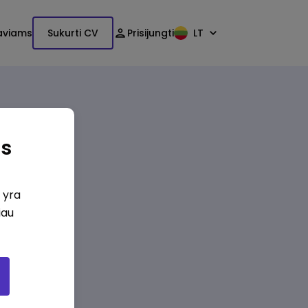
aviams
Sukurti CV
Prisijungti
LT
as
i yra
iau