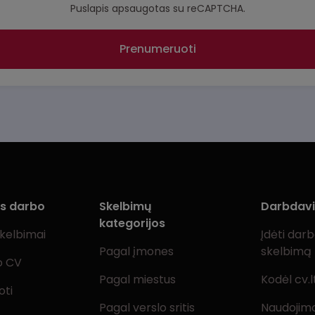
Puslapis apsaugotas su reCAPTCHA.
Prenumeruoti
ms darbo
Skelbimų
Darbdav
kategorijos
skelbimai
Įdėti dar
Pagal įmones
skelbimą
o CV
Pagal miestus
Kodėl cv.l
oti
Pagal verslo sritis
Naudojimo