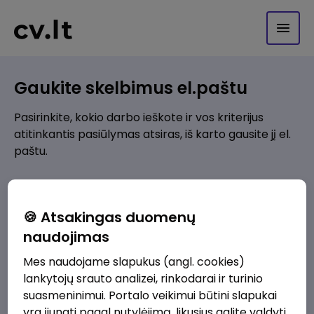
Gaukite skelbimus el.paštu
Pasirinkite, kokio darbo ieškote ir vos kriterijus
atitinkantis pasiūlymas atsiras, iš karto gausite jį el.
paštu.
Kur ieškote darbo?
*
🍪 Atsakingas duomenų
Pridėti naują
naudojimas
Mes naudojame slapukus (angl. cookies)
Kokios srities darbo pasiūlymai jus domina?
*
lankytojų srauto analizei, rinkodarai ir turinio
Pridėti naują
suasmeninimui. Portalo veikimui būtini slapukai
yra įjungti pagal nutylėjimą, likusius galite valdyti