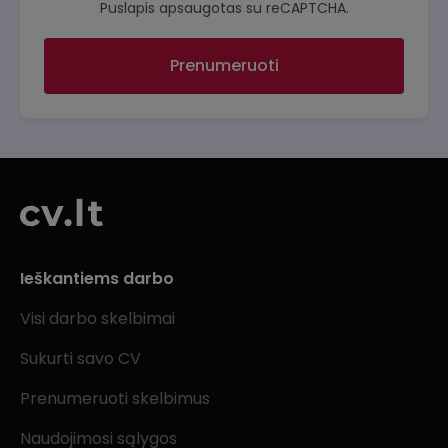
Puslapis apsaugotas su reCAPTCHA.
Prenumeruoti
Ieškantiems darbo
Visi darbo skelbimai
Sukurti savo CV
Prenumeruoti skelbimus
Naudojimosi sąlygos