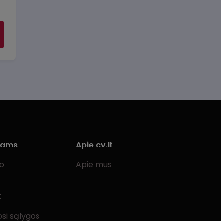
iams
Apie cv.lt
bo
Apie mus
t
si sąlygos