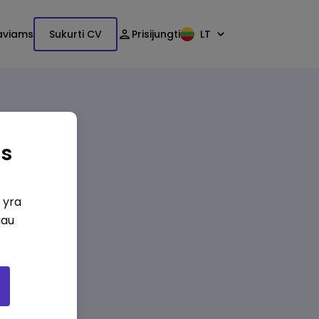
aviams
Sukurti CV
Prisijungti
LT
as
i yra
iau