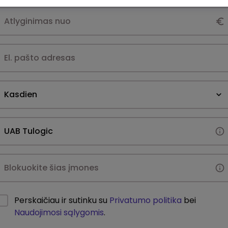
Kasdien
Perskaičiau ir sutinku su
Privatumo politika
bei
Naudojimosi sąlygomis
.