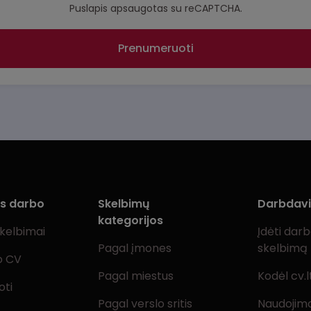
Puslapis apsaugotas su reCAPTCHA.
Prenumeruoti
ms darbo
Skelbimų
Darbdav
kategorijos
skelbimai
Įdėti dar
Pagal įmones
skelbimą
o CV
Pagal miestus
Kodėl cv.l
oti
Pagal verslo sritis
Naudojimo