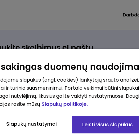
Darbd
ukite skelbimus el.paštu
rinkite, kokio darbo ieškote ir vos kriterijus atitinkantis
Atsakingas duomenų naudojim
ūlymas atsiras, iš karto gausite jį el. paštu.
ojame slapukus (angl. cookies) lankytojų srauto analizei,
ai ir turinio suasmeninimui. Portalo veikimui būtini slapuka
ur ieškote darbo?
*
pagal nutylėjimą, likusius galite valdyti nustatymuose. Daug
Pridėti naują
cijos rasite mūsų
Slapukų politikoje.
okios srities darbo pasiūlymai jus domina?
*
Slapukų nustatymai
Leisti visus slapukus
Pridėti naują