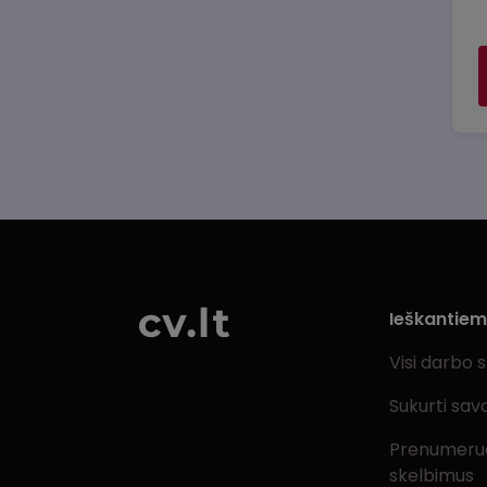
Ieškantie
Visi darbo 
Sukurti sav
Prenumeru
skelbimus