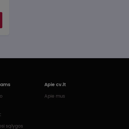
iams
Apie cv.lt
bo
Apie mus
t
si sąlygos