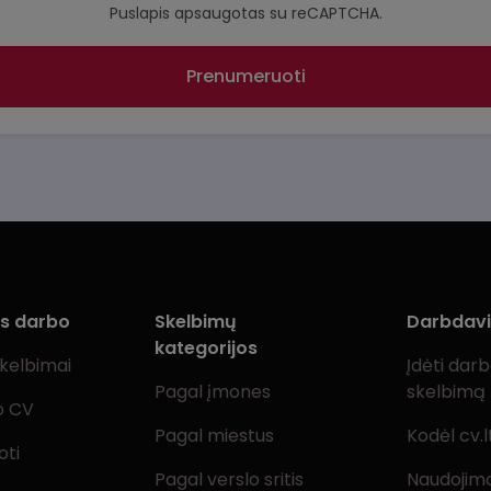
Puslapis apsaugotas su reCAPTCHA.
Prenumeruoti
ms darbo
Skelbimų
Darbdav
kategorijos
skelbimai
Įdėti dar
Pagal įmones
skelbimą
o CV
Pagal miestus
Kodėl cv.l
oti
Pagal verslo sritis
Naudojimo