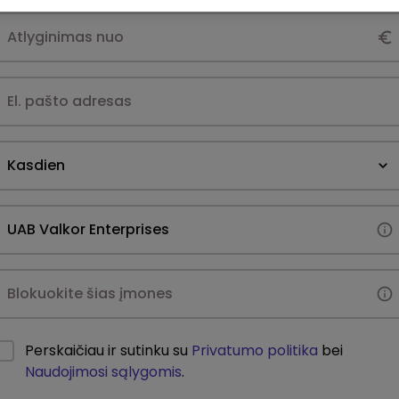
Kasdien
Perskaičiau ir sutinku su
Privatumo politika
bei
Naudojimosi sąlygomis
.