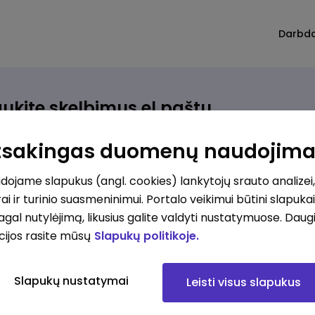
Darbd
ukite skelbimus el.paštu
rinkite, kokio darbo ieškote ir vos kriterijus atitinkantis
Atsakingas duomenų naudojim
ūlymas atsiras, iš karto gausite jį el. paštu.
ojame slapukus (angl. cookies) lankytojų srauto analizei,
ai ir turinio suasmeninimui. Portalo veikimui būtini slapuka
ur ieškote darbo?
*
pagal nutylėjimą, likusius galite valdyti nustatymuose. Daug
Pridėti naują
cijos rasite mūsų
Slapukų politikoje.
okios srities darbo pasiūlymai jus domina?
*
Slapukų nustatymai
Leisti visus slapukus
Pridėti naują