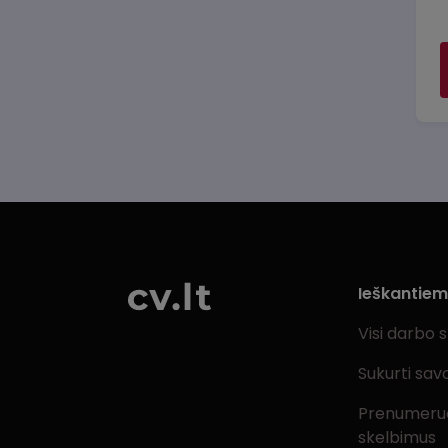
Ieškantie
Visi darbo 
Sukurti sav
Prenumeru
skelbimus