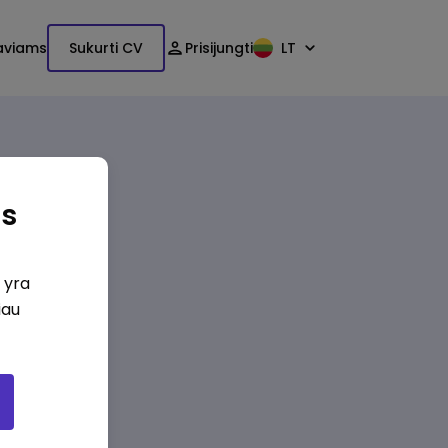
aviams
Sukurti CV
Prisijungti
LT
as
i yra
iau