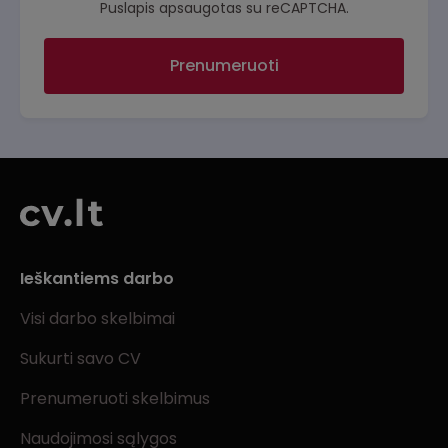
Puslapis apsaugotas su reCAPTCHA.
Prenumeruoti
Ieškantiems darbo
Visi darbo skelbimai
Sukurti savo CV
Prenumeruoti skelbimus
Naudojimosi sąlygos