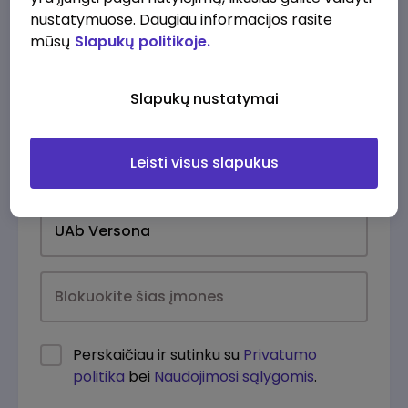
nustatymuose. Daugiau informacijos rasite
mūsų
Slapukų politikoje.
Slapukų nustatymai
Leisti visus slapukus
Kasdien
Perskaičiau ir sutinku su
Privatumo
politika
bei
Naudojimosi sąlygomis
.