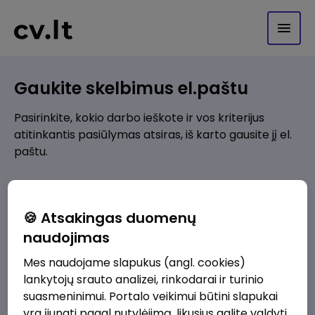
Gaukite skelbimus el.paštu
Pasirinkite, kokio darbo ieškote ir vos kriterijus
atitinkantis pasiūlymas atsiras, iš karto gausite jį el.
paštu.
Kur ieškote darbo?
*
🍪 Atsakingas duomenų
Pridėti naują
naudojimas
Mes naudojame slapukus (angl. cookies)
Kokios srities darbo pasiūlymai jus domina?
*
lankytojų srauto analizei, rinkodarai ir turinio
Pridėti naują
suasmeninimui. Portalo veikimui būtini slapukai
yra įjungti pagal nutylėjimą, likusius galite valdyti