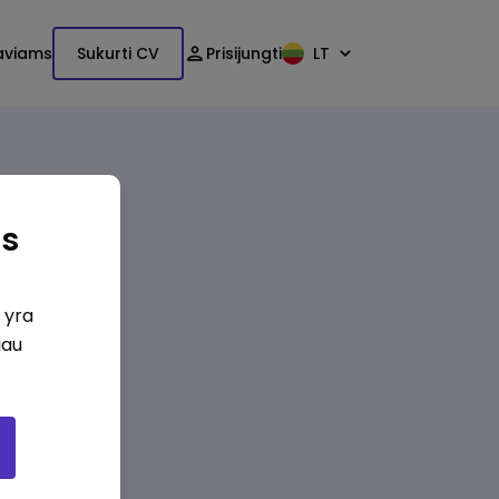
aviams
Sukurti CV
Prisijungti
LT
as
i yra
iau