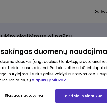
Darbd
ukite skelbimus el.paštu
rinkite, kokio darbo ieškote ir vos kriterijus atitinkantis
Atsakingas duomenų naudojim
ūlymas atsiras, iš karto gausite jį el. paštu.
ojame slapukus (angl. cookies) lankytojų srauto analizei,
ai ir turinio suasmeninimui. Portalo veikimui būtini slapuka
ur ieškote darbo?
*
pagal nutylėjimą, likusius galite valdyti nustatymuose. Daug
Pridėti naują
cijos rasite mūsų
Slapukų politikoje.
okios srities darbo pasiūlymai jus domina?
*
Slapukų nustatymai
Leisti visus slapukus
Pridėti naują