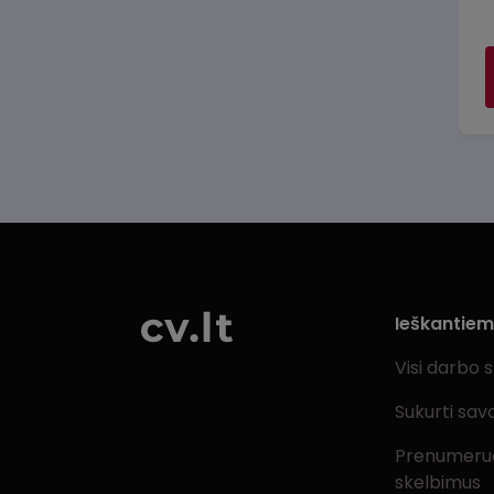
Ieškantie
Visi darbo 
Sukurti sav
Prenumeru
skelbimus