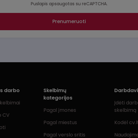
Puslapis apsaugotas su reCAPTCHA.
Prenumeruoti
ms darbo
Skelbimų
Darbdav
kategorijos
skelbimai
Įdėti dar
Pagal įmones
skelbimą
o CV
Pagal miestus
Kodėl cv.l
oti
Pagal verslo sritis
Naudojimo