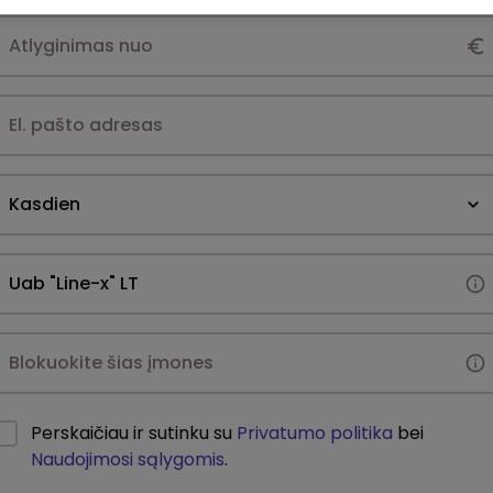
Kasdien
Perskaičiau ir sutinku su
Privatumo politika
bei
Naudojimosi sąlygomis
.