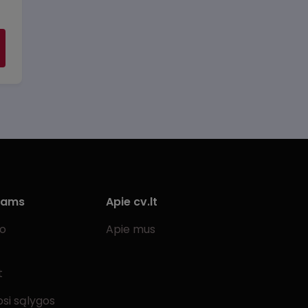
iams
Apie cv.lt
bo
Apie mus
t
si sąlygos