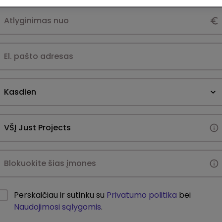
Kasdien
Perskaičiau ir sutinku su
Privatumo politika
bei
Naudojimosi sąlygomis
.