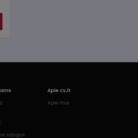
iams
Apie cv.lt
bo
Apie mus
t
si sąlygos