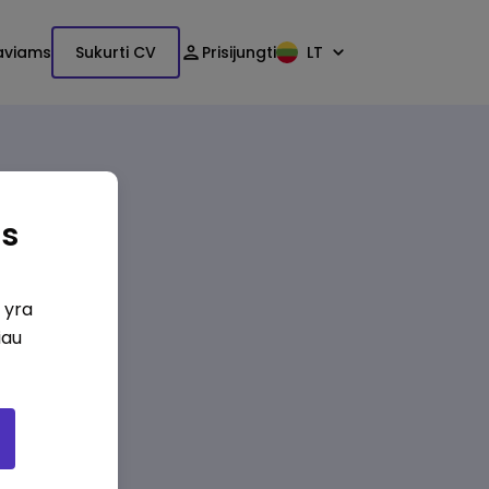
aviams
Sukurti CV
Prisijungti
LT
as
i yra
iau