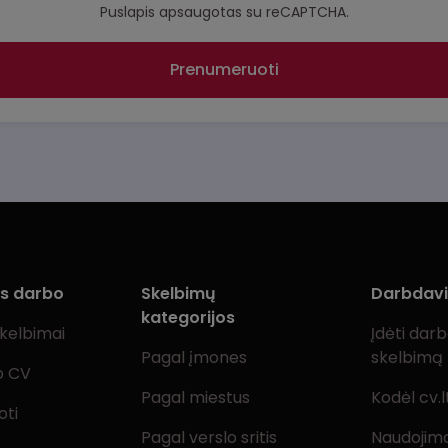
Puslapis apsaugotas su reCAPTCHA.
Prenumeruoti
ms darbo
Skelbimų
Darbdav
kategorijos
skelbimai
Įdėti dar
Pagal įmones
skelbimą
o CV
Pagal miestus
Kodėl cv.l
oti
Pagal verslo sritis
Naudojimo