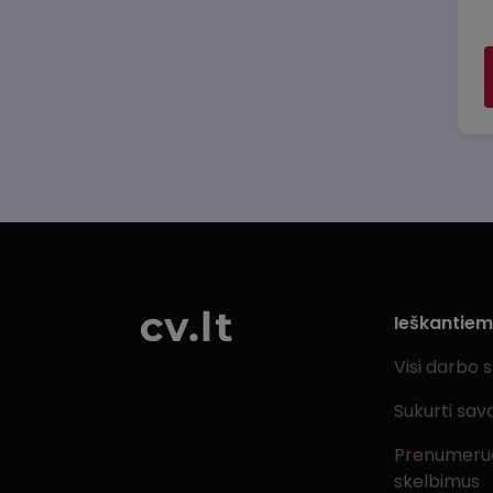
Ieškantie
Visi darbo 
Sukurti sav
Prenumeru
skelbimus