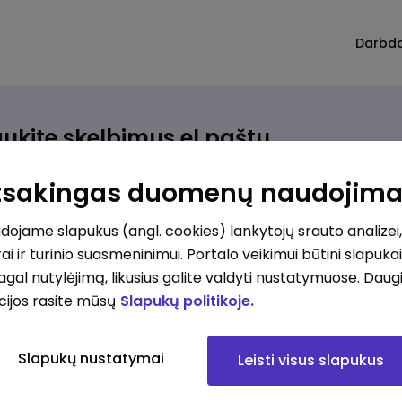
Darbd
ukite skelbimus el.paštu
rinkite, kokio darbo ieškote ir vos kriterijus atitinkantis
Atsakingas duomenų naudojim
ūlymas atsiras, iš karto gausite jį el. paštu.
ojame slapukus (angl. cookies) lankytojų srauto analizei,
ai ir turinio suasmeninimui. Portalo veikimui būtini slapuka
ur ieškote darbo?
*
pagal nutylėjimą, likusius galite valdyti nustatymuose. Daug
Pridėti naują
cijos rasite mūsų
Slapukų politikoje.
okios srities darbo pasiūlymai jus domina?
*
Slapukų nustatymai
Leisti visus slapukus
Pridėti naują