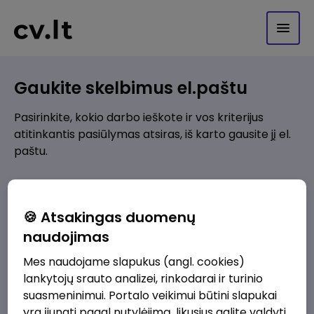
Gaukite skelbimus el.paštu
Pasirinkite, kokio darbo ieškote ir vos kriterijus
atitinkantis pasiūlymas atsiras, iš karto gausite jį el.
paštu.
Kur ieškote darbo?
*
🍪 Atsakingas duomenų
Pridėti naują
naudojimas
Mes naudojame slapukus (angl. cookies)
Kokios srities darbo pasiūlymai jus domina?
*
lankytojų srauto analizei, rinkodarai ir turinio
Pridėti naują
suasmeninimui. Portalo veikimui būtini slapukai
yra įjungti pagal nutylėjimą, likusius galite valdyti