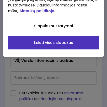
nustatymuose. Daugiau informacijos rasite
mūsų
Slapukų politikoje.
Slapukų nustatymai
Leisti visus slapukus
Kasdien
Perskaičiau ir sutinku su
Privatumo
politika
bei
Naudojimosi sąlygomis
.