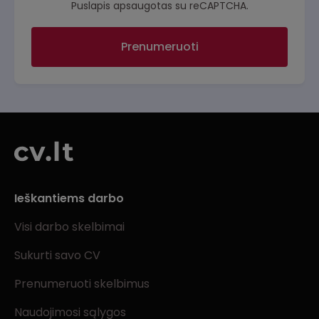
Puslapis apsaugotas su reCAPTCHA.
Prenumeruoti
Ieškantiems darbo
Visi darbo skelbimai
Sukurti savo CV
Prenumeruoti skelbimus
Naudojimosi sąlygos