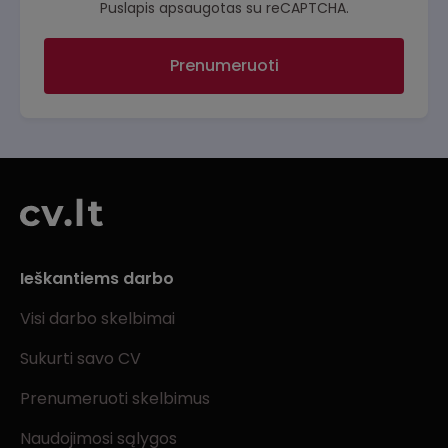
Puslapis apsaugotas su reCAPTCHA.
Prenumeruoti
Ieškantiems darbo
Visi darbo skelbimai
Sukurti savo CV
Prenumeruoti skelbimus
Naudojimosi sąlygos