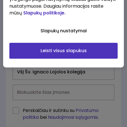
nustatymuose. Daugiau informacijos rasite
mūsų
Slapukų politikoje.
Slapukų nustatymai
Leisti visus slapukus
Kasdien
Perskaičiau ir sutinku su
Privatumo
politika
bei
Naudojimosi sąlygomis
.