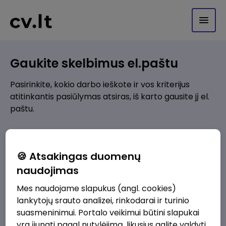
Gaukite skelbimus el.paštu
Pasirinkite, kokio darbo ieškote ir vos kriterijus
atitinkantis pasiūlymas atsiras, iš karto gausite jį el.
paštu.
Kur ieškote darbo?
*
🍪 Atsakingas duomenų
Pridėti naują
naudojimas
Mes naudojame slapukus (angl. cookies)
Kokios srities darbo pasiūlymai jus domina?
*
lankytojų srauto analizei, rinkodarai ir turinio
Pridėti naują
suasmeninimui. Portalo veikimui būtini slapukai
yra įjungti pagal nutylėjimą, likusius galite valdyti