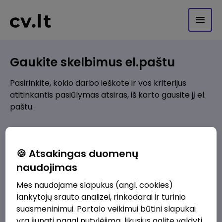
Gaukite skelbimus el.paštu
Pasirinkite, kokio darbo ieškote ir vos kriterijus
atitinkantis pasiūlymas atsiras, iš karto gausite jį el.
paštu.
Kur ieškote darbo?
*
🍪 Atsakingas duomenų
Pridėti naują
naudojimas
Mes naudojame slapukus (angl. cookies)
Kokios srities darbo pasiūlymai jus domina?
*
lankytojų srauto analizei, rinkodarai ir turinio
Pridėti naują
suasmeninimui. Portalo veikimui būtini slapukai
yra įjungti pagal nutylėjimą, likusius galite valdyti