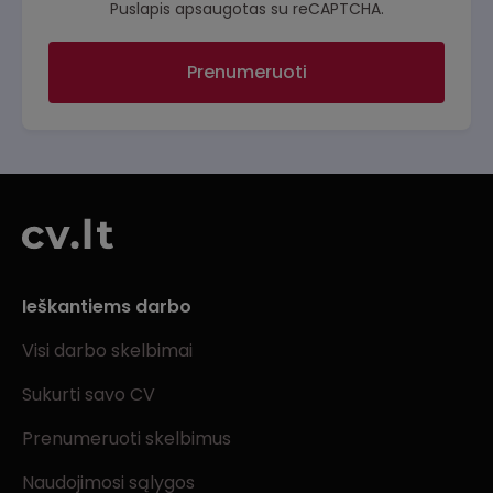
Puslapis apsaugotas su reCAPTCHA.
Prenumeruoti
Ieškantiems darbo
Visi darbo skelbimai
Sukurti savo CV
Prenumeruoti skelbimus
Naudojimosi sąlygos