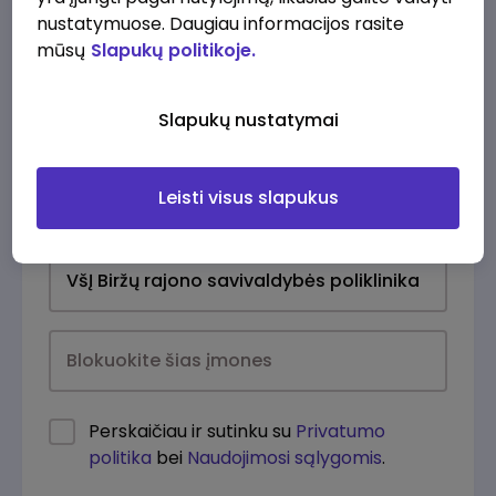
nustatymuose. Daugiau informacijos rasite
mūsų
Slapukų politikoje.
Slapukų nustatymai
Leisti visus slapukus
Kasdien
Perskaičiau ir sutinku su
Privatumo
politika
bei
Naudojimosi sąlygomis
.