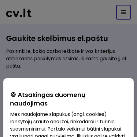
Gaukite skelbimus el.paštu
Pasirinkite, kokio darbo ieškote ir vos kriterijus
atitinkantis pasiūlymas atsiras, iš karto gausite jį el.
paštu.
Kur ieškote darbo?
*
🍪 Atsakingas duomenų
Pridėti naują
naudojimas
Mes naudojame slapukus (angl. cookies)
Kokios srities darbo pasiūlymai jus domina?
*
lankytojų srauto analizei, rinkodarai ir turinio
Pridėti naują
suasmeninimui. Portalo veikimui būtini slapukai
yra įjungti pagal nutylėjimą, likusius galite valdyti