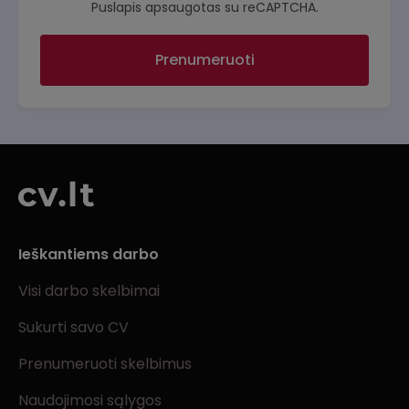
Puslapis apsaugotas su reCAPTCHA.
Prenumeruoti
Ieškantiems darbo
Visi darbo skelbimai
Sukurti savo CV
Prenumeruoti skelbimus
Naudojimosi sąlygos