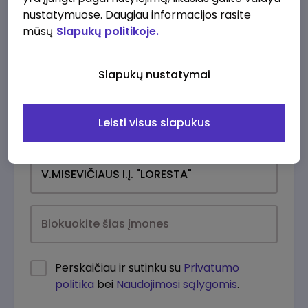
nustatymuose. Daugiau informacijos rasite
mūsų
Slapukų politikoje.
Slapukų nustatymai
Leisti visus slapukus
Kasdien
Perskaičiau ir sutinku su
Privatumo
politika
bei
Naudojimosi sąlygomis
.