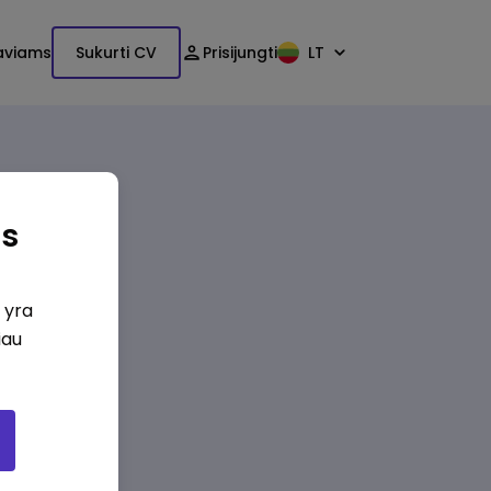
aviams
Sukurti CV
Prisijungti
LT
as
i yra
iau