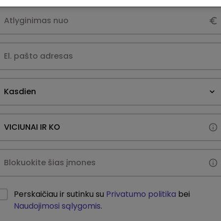
Kasdien
Perskaičiau ir sutinku su
Privatumo politika
bei
Naudojimosi sąlygomis
.