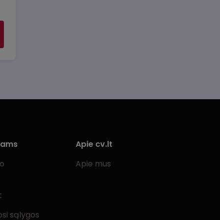
iams
Apie cv.lt
bo
Apie mus
t
si sąlygos