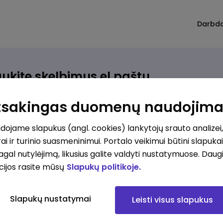
Darbd
ukite skelbimus el.paštu
rinkite, kokio darbo ieškote ir vos kriterijus atitinkantis
Atsakingas duomenų naudojim
ūlymas atsiras, iš karto gausite jį el. paštu.
ojame slapukus (angl. cookies) lankytojų srauto analizei,
ai ir turinio suasmeninimui. Portalo veikimui būtini slapuka
ur ieškote darbo?
*
pagal nutylėjimą, likusius galite valdyti nustatymuose. Daug
Pridėti naują
cijos rasite mūsų
Slapukų politikoje.
okios srities darbo pasiūlymai jus domina?
*
Slapukų nustatymai
Leisti visus slapukus
Pridėti naują