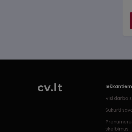
Ieškantie
Visi darbo 
Sukurti sav
Prenumeru
skelbimus