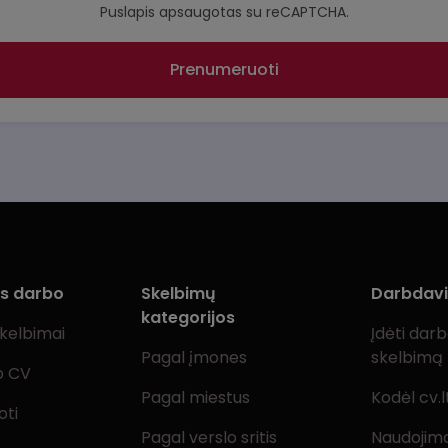
Puslapis apsaugotas su reCAPTCHA.
Prenumeruoti
ms darbo
Skelbimų
Darbdav
kategorijos
skelbimai
Įdėti dar
Pagal įmones
skelbimą
o CV
Pagal miestus
Kodėl cv.l
oti
Pagal verslo sritis
Naudojimo