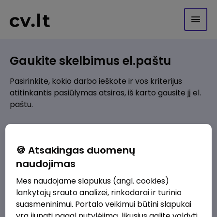
Gaukite skelbimus el.paštu
Pasirinkite, kokio darbo ieškote ir vos kriterijus
atitinkantis pasiūlymas atsiras, iš karto gausite jį el.
paštu.
Kur ieškote darbo?
*
🍪 Atsakingas duomenų
Pridėti naują
naudojimas
Mes naudojame slapukus (angl. cookies)
Kokios srities darbo pasiūlymai jus domina?
*
lankytojų srauto analizei, rinkodarai ir turinio
Pridėti naują
suasmeninimui. Portalo veikimui būtini slapukai
yra įjungti pagal nutylėjimą, likusius galite valdyti