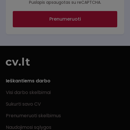
Puslapis apsaugotas su reCAPTCHA.
Prenumeruoti
Ieškantiems darbo
Visi darbo skelbimai
Sukurti savo CV
Prenumeruoti skelbimus
Naudojimosi sąlygos