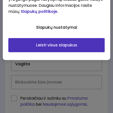
nustatymuose. Daugiau informacijos rasite
mūsų
Slapukų politikoje.
Slapukų nustatymai
Leisti visus slapukus
Kasdien
Perskaičiau ir sutinku su
Privatumo
politika
bei
Naudojimosi sąlygomis
.