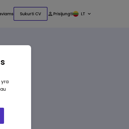
aviams
Sukurti CV
Prisijungti
LT
as
i yra
iau