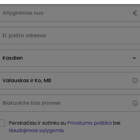
Kasdien
Perskaičiau ir sutinku su
Privatumo politika
bei
Naudojimosi sąlygomis
.