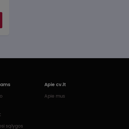
iams
Apie cv.lt
bo
Apie mus
t
si sąlygos