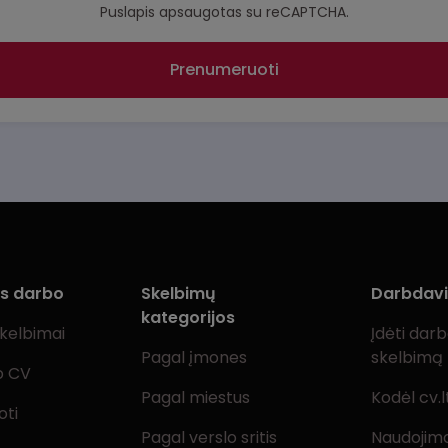
Puslapis apsaugotas su reCAPTCHA.
Prenumeruoti
ms darbo
Skelbimų
Darbdav
kategorijos
skelbimai
Įdėti dar
Pagal įmones
skelbimą
o CV
Pagal miestus
Kodėl cv.l
oti
Pagal verslo sritis
Naudojimo