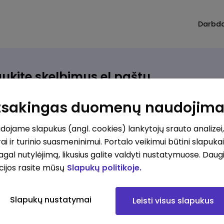
Darbd
ukite skelbimus el.paštu
rinkite, kokio darbo ieškote ir vos kriterijus atitinkantis
Atsakingas duomenų naudojim
ūlymas atsiras, iš karto gausite jį el. paštu.
ojame slapukus (angl. cookies) lankytojų srauto analizei,
ai ir turinio suasmeninimui. Portalo veikimui būtini slapuka
ur ieškote darbo?
*
pagal nutylėjimą, likusius galite valdyti nustatymuose. Daug
Pridėti naują
cijos rasite mūsų
Slapukų politikoje.
okios srities darbo pasiūlymai jus domina?
*
Slapukų nustatymai
Leisti visus slapukus
Pridėti naują