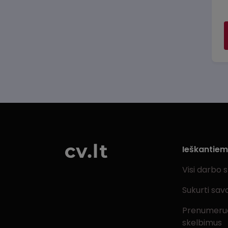
Ieškantie
Visi darbo 
Sukurti sav
Prenumeru
skelbimus