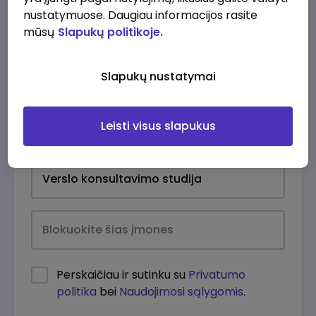
nustatymuose. Daugiau informacijos rasite
mūsų
Slapukų politikoje.
Slapukų nustatymai
Leisti visus slapukus
Kasdien
Perskaičiau ir sutinku su
Privatumo
politika
bei
Naudojimosi sąlygomis
.