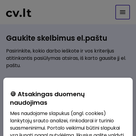
Gaukite skelbimus el.paštu
Pasirinkite, kokio darbo ieškote ir vos kriterijus
atitinkantis pasiūlymas atsiras, iš karto gausite jį el.
paštu.
Kur ieškote darbo?
*
🍪 Atsakingas duomenų
Pridėti naują
naudojimas
Mes naudojame slapukus (angl. cookies)
Kokios srities darbo pasiūlymai jus domina?
*
lankytojų srauto analizei, rinkodarai ir turinio
Pridėti naują
suasmeninimui. Portalo veikimui būtini slapukai
yra įjungti pagal nutylėjimą, likusius galite valdyti