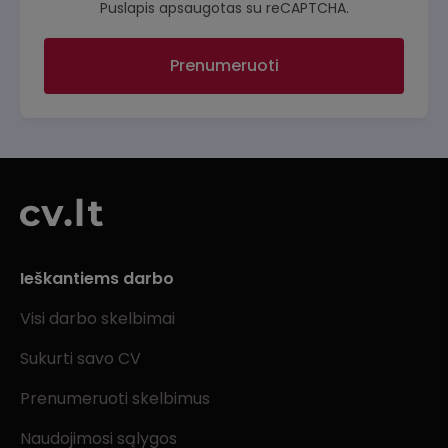
Puslapis apsaugotas su reCAPTCHA.
Prenumeruoti
Ieškantiems darbo
Visi darbo skelbimai
Sukurti savo CV
Prenumeruoti skelbimus
Naudojimosi sąlygos