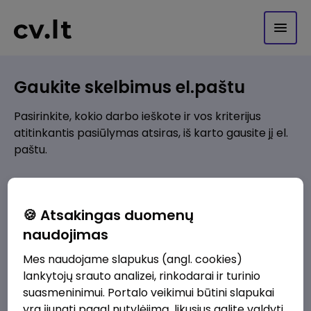
Gaukite skelbimus el.paštu
Pasirinkite, kokio darbo ieškote ir vos kriterijus
atitinkantis pasiūlymas atsiras, iš karto gausite jį el.
paštu.
Kur ieškote darbo?
*
🍪 Atsakingas duomenų
Pridėti naują
naudojimas
Mes naudojame slapukus (angl. cookies)
Kokios srities darbo pasiūlymai jus domina?
*
lankytojų srauto analizei, rinkodarai ir turinio
Pridėti naują
suasmeninimui. Portalo veikimui būtini slapukai
yra įjungti pagal nutylėjimą, likusius galite valdyti