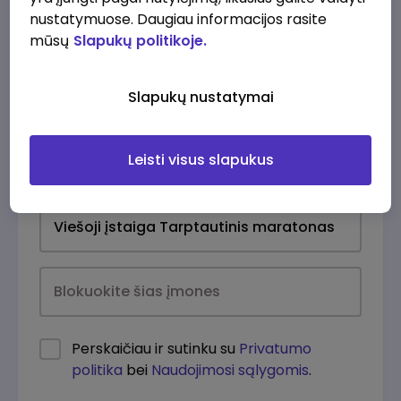
nustatymuose. Daugiau informacijos rasite
mūsų
Slapukų politikoje.
Slapukų nustatymai
Leisti visus slapukus
Kasdien
Perskaičiau ir sutinku su
Privatumo
politika
bei
Naudojimosi sąlygomis
.