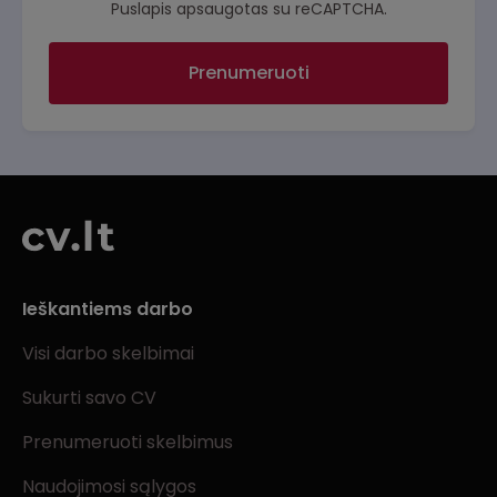
Puslapis apsaugotas su reCAPTCHA.
Prenumeruoti
Ieškantiems darbo
Visi darbo skelbimai
Sukurti savo CV
Prenumeruoti skelbimus
Naudojimosi sąlygos