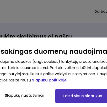
Darbd
ukite skelbimus el.paštu
rinkite, kokio darbo ieškote ir vos kriterijus atitinkantis
Atsakingas duomenų naudojim
ūlymas atsiras, iš karto gausite jį el. paštu.
ojame slapukus (angl. cookies) lankytojų srauto analizei,
ai ir turinio suasmeninimui. Portalo veikimui būtini slapuka
ur ieškote darbo?
*
pagal nutylėjimą, likusius galite valdyti nustatymuose. Daug
Pridėti naują
cijos rasite mūsų
Slapukų politikoje.
okios srities darbo pasiūlymai jus domina?
*
Slapukų nustatymai
Leisti visus slapukus
Pridėti naują