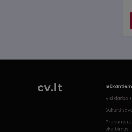
Ieškantie
Visi darbo 
Sukurti sav
Prenumeru
skelbimus