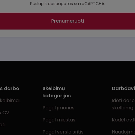
Puslapis apsaugotas su reCAPTCHA.
Prenumeruoti
ms darbo
Skelbimų
Darbdav
kategorijos
skelbimai
Įdėti dar
Pagal įmones
skelbimą
o CV
Pagal miestus
Kodėl cv.l
oti
Pagal verslo sritis
Naudojimo