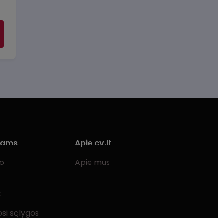
iams
Apie cv.lt
bo
Apie mus
t
si sąlygos