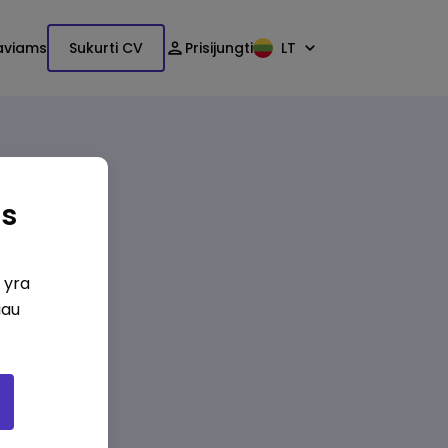
aviams
Sukurti CV
Prisijungti
LT
as
i yra
iau