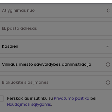
Kasdien
Perskaičiau ir sutinku su
Privatumo politika
bei
Naudojimosi sąlygomis
.