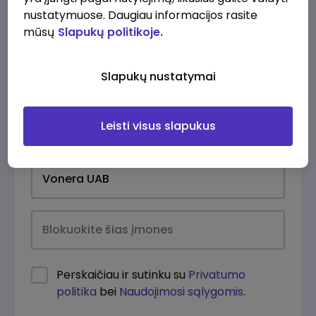
nustatymuose. Daugiau informacijos rasite
mūsų
Slapukų politikoje.
Slapukų nustatymai
Leisti visus slapukus
Kasdien
Perskaičiau ir sutinku su
Privatumo
politika
bei
Naudojimosi sąlygomis
.