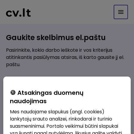
Gaukite skelbimus el.paštu
Pasirinkite, kokio darbo ieškote ir vos kriterijus
atitinkantis pasiūlymas atsiras, iš karto gausite jį el.
paštu.
Kur ieškote darbo?
*
🍪 Atsakingas duomenų
Pridėti naują
naudojimas
Mes naudojame slapukus (angl. cookies)
Kokios srities darbo pasiūlymai jus domina?
*
lankytojų srauto analizei, rinkodarai ir turinio
Pridėti naują
suasmeninimui. Portalo veikimui būtini slapukai
yra įjungti pagal nutylėjimą, likusius galite valdyti