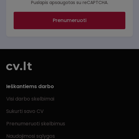
Puslapis apsaugotas su reCAPTCHA.
Prenumeruoti
Ieškantiems darbo
Visi darbo skelbimai
Sukurti savo CV
Prenumeruoti skelbimus
Naudojimosi sąlygos