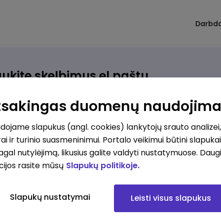
Darbd
ukite skelbimus el.paštu
rinkite, kokio darbo ieškote ir vos kriterijus atitinkantis
Atsakingas duomenų naudojim
ūlymas atsiras, iš karto gausite jį el. paštu.
ojame slapukus (angl. cookies) lankytojų srauto analizei,
ai ir turinio suasmeninimui. Portalo veikimui būtini slapuka
ur ieškote darbo?
*
pagal nutylėjimą, likusius galite valdyti nustatymuose. Daug
Pridėti naują
cijos rasite mūsų
Slapukų politikoje.
okios srities darbo pasiūlymai jus domina?
*
Slapukų nustatymai
Leisti visus slapukus
Pridėti naują