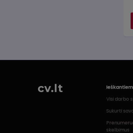
Ieškantie
Visi darbo 
Sukurti sav
Prenumeru
skelbimus