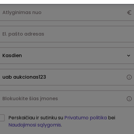
Kasdien
Perskaičiau ir sutinku su
Privatumo politika
bei
Naudojimosi sąlygomis
.