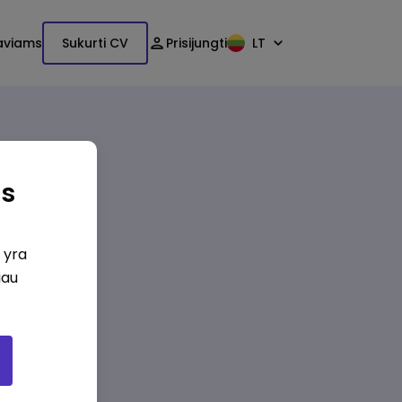
aviams
Sukurti CV
Prisijungti
LT
as
i yra
iau