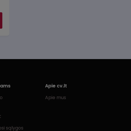
iams
Apie cv.lt
bo
Apie mus
t
si sąlygos