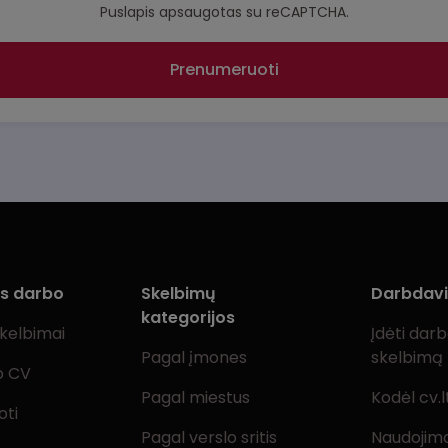
Puslapis apsaugotas su reCAPTCHA.
Prenumeruoti
ms darbo
Skelbimų
Darbdav
kategorijos
skelbimai
Įdėti dar
Pagal įmones
skelbimą
o CV
Pagal miestus
Kodėl cv.l
oti
Pagal verslo sritis
Naudojimo