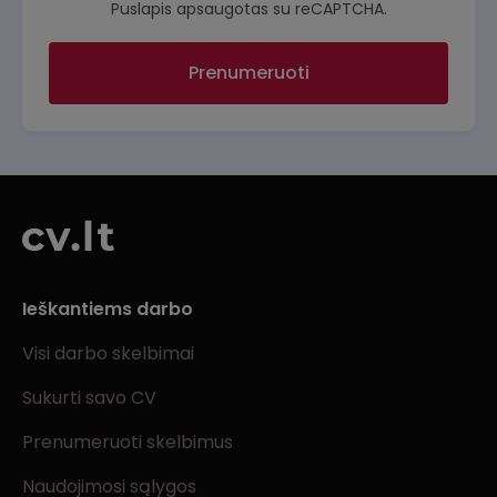
Puslapis apsaugotas su reCAPTCHA.
Prenumeruoti
Ieškantiems darbo
Visi darbo skelbimai
Sukurti savo CV
Prenumeruoti skelbimus
Naudojimosi sąlygos