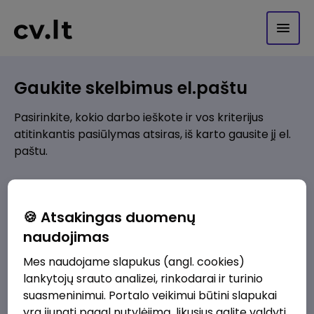
Gaukite skelbimus el.paštu
Pasirinkite, kokio darbo ieškote ir vos kriterijus
atitinkantis pasiūlymas atsiras, iš karto gausite jį el.
paštu.
Kur ieškote darbo?
*
🍪 Atsakingas duomenų
Pridėti naują
naudojimas
Mes naudojame slapukus (angl. cookies)
Kokios srities darbo pasiūlymai jus domina?
*
lankytojų srauto analizei, rinkodarai ir turinio
Pridėti naują
suasmeninimui. Portalo veikimui būtini slapukai
yra įjungti pagal nutylėjimą, likusius galite valdyti