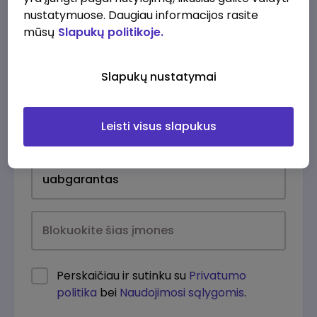
nustatymuose. Daugiau informacijos rasite
mūsų
Slapukų politikoje.
Slapukų nustatymai
Leisti visus slapukus
Kasdien
Perskaičiau ir sutinku su
Privatumo
politika
bei
Naudojimosi sąlygomis
.