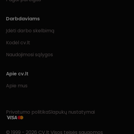
Darbdaviams
Įdėti darbo skelbimą
Kodėl cv.lt
Naudojimosi sąlygos
Apie cv.lt
Apie mus
Privatumo politika
Slapukų nustatymai
© 1999 - 2026 CV.lt Visos teisės saugomos