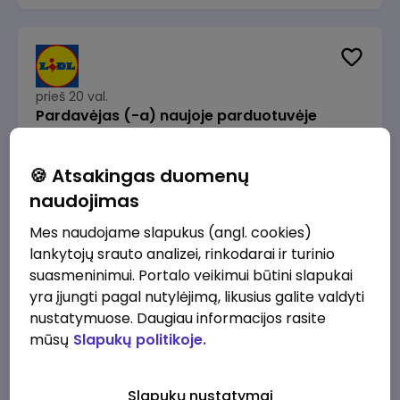
prieš 20 val.
Pardavėjas (-a) naujoje parduotuvėje
Rokeliuose (NEMOKAMAS TRANSPORTAS)
Lidl Lietuva, UAB
Kaunas
🍪 Atsakingas duomenų
1715 - 2170 €/mėn.
Prieš mokesčius
naudojimas
Mes naudojame slapukus (angl. cookies)
lankytojų srauto analizei, rinkodarai ir turinio
suasmeninimui. Portalo veikimui būtini slapukai
yra įjungti pagal nutylėjimą, likusius galite valdyti
prieš 20 val.
nustatymuose. Daugiau informacijos rasite
Darbo užmokesčio buhalteris(ė)
mūsų
Slapukų politikoje.
Alliance for Recruitment
Vilnius
3000 - 3650 €/mėn.
Slapukų nustatymai
Prieš mokesčius