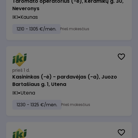
Taromato operatorius (-ė), Keramikų g. 30,
Neveronys
IKI
Kaunas
1210 - 1305 €/mėn.
Prieš mokesčius
prieš 1 d.
Kasininkas (-ė) - pardavėjas (-a), Juozo
Bartašiaus g. 1, Utena
IKI
Utena
1230 - 1325 €/mėn.
Prieš mokesčius