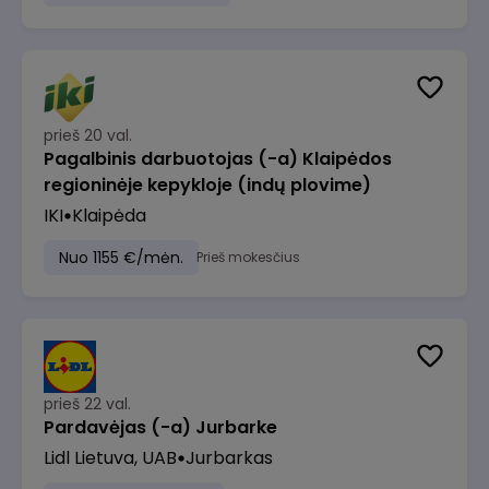
prieš 20 val.
Pagalbinis darbuotojas (-a) Klaipėdos
regioninėje kepykloje (indų plovime)
IKI
Klaipėda
Nuo 1155 €/mėn.
Prieš mokesčius
prieš 22 val.
Pardavėjas (-a) Jurbarke
Lidl Lietuva, UAB
Jurbarkas