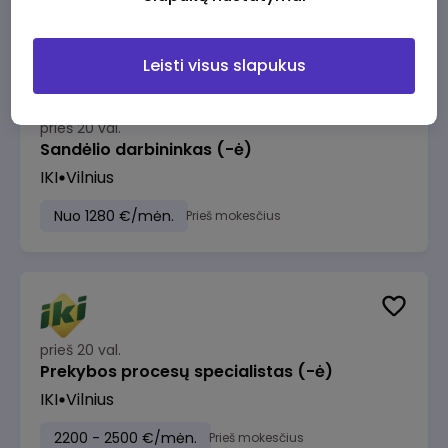
Leisti visus slapukus
prieš 20 val.
Sandėlio darbininkas (-ė)
IKI
Vilnius
Nuo 1280 €/mėn.
Prieš mokesčius
prieš 20 val.
Prekybos procesų specialistas (-ė)
IKI
Vilnius
2200 - 2500 €/mėn.
Prieš mokesčius