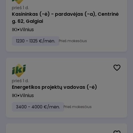
prieš 1 d.
Kasininkas (-ė) - pardavėjas (-a), Centrinė
g. 62, Galgiai
IKI
Vilnius
1230 - 1325 €/mėn.
Prieš mokesčius
prieš 1 d.
Energetikos projektų vadovas (-ė)
IKI
Vilnius
3400 - 4000 €/mėn.
Prieš mokesčius