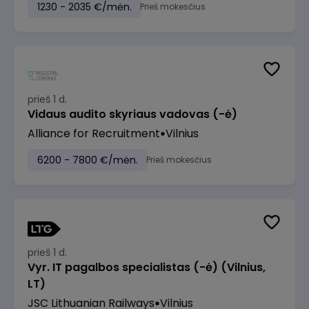
1230 - 2035 €/mėn.
Prieš mokesčius
prieš 1 d.
Vidaus audito skyriaus vadovas (-ė)
Alliance for Recruitment
Vilnius
6200 - 7800 €/mėn.
Prieš mokesčius
prieš 1 d.
Vyr. IT pagalbos specialistas (-ė) (Vilnius,
LT)
JSC Lithuanian Railways
Vilnius