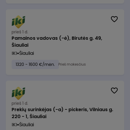
prieš 1 d.
Pamainos vadovas (-ė), Birutės g. 49,
Šiauliai
IKI
Šiauliai
1320 - 1600 €/mėn.
Prieš mokesčius
prieš 1 d.
Prekių surinkėjas (-a) - pickeris, Vilniaus g.
220 - 1, Šiauliai
IKI
Šiauliai