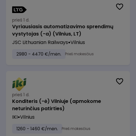
prieš 1 d.
Vyriausiasis automatizavimo sprendimų
vystytojas (-a) (Vilnius, LT)
JSC Lithuanian Railways
Vilnius
2980 - 4470 €/mėn.
Prieš mokesčius
prieš 1 d.
Konditeris (-ė) Vilniuje (apmokome
neturinčius patirties)
IKI
Vilnius
1260 - 1460 €/mėn.
Prieš mokesčius