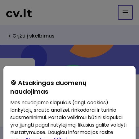
Grįžti į skelbimus
🍪 Atsakingas duomenų
naudojimas
Mobili linija UAB
Mes naudojame slapukus (angl. cookies)
lankytojų srauto analizei, rinkodarai ir turinio
http://www.mobili.lt
suasmeninimui. Portalo veikimui būtini slapukai
yra įjungti pagal nutylėjimą, likusius galite valdyti
nustatymuose. Daugiau informacijos rasite