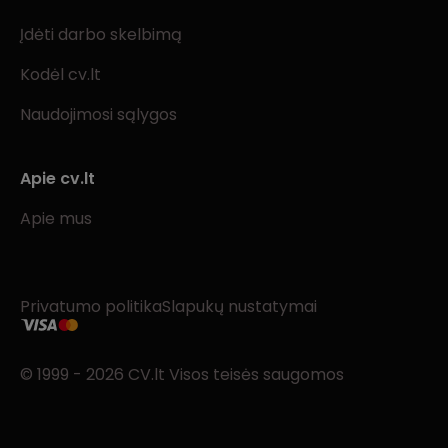
Įdėti darbo skelbimą
Kodėl cv.lt
Naudojimosi sąlygos
Apie cv.lt
Apie mus
Privatumo politika
Slapukų nustatymai
© 1999 - 2026 CV.lt Visos teisės saugomos