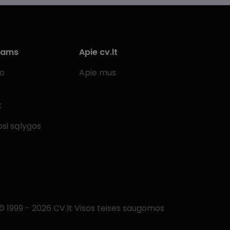
iams
Apie cv.lt
bo
Apie mus
t
si sąlygos
© 1999 - 2026 CV.lt Visos teisės saugomos