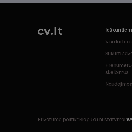
Ieškantie
Visi darbo 
Sukurti sav
Prenumeru
skelbimus
Naudojimos
Privatumo politika
Slapukų nustatymai