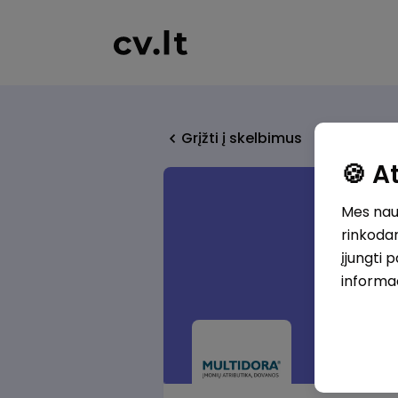
Grįžti į skelbimus
🍪 
Mes naud
rinkodar
įjungti 
informa