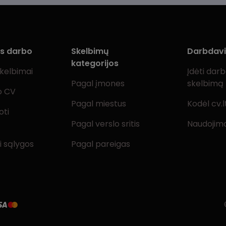
ms darbo
Skelbimų
Darbdav
kategorijos
skelbimai
Įdėti dar
Pagal įmones
skelbimą
o CV
Pagal miestus
Kodėl cv.l
oti
Pagal verslo sritis
Naudojimo
i sąlygos
Pagal pareigas