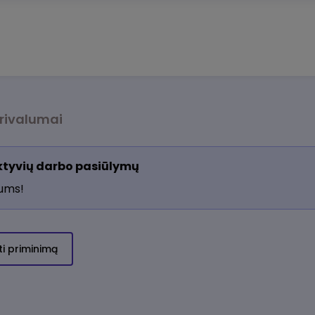
rivalumai
aktyvių darbo pasiūlymų
jums!
ti priminimą