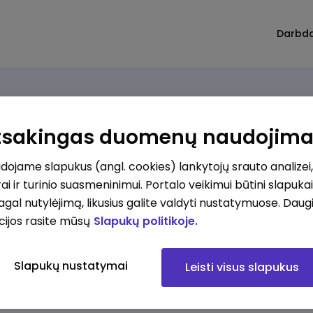
Darbd
Atsakingas duomenų naudojim
ojame slapukus (angl. cookies) lankytojų srauto analizei,
ai ir turinio suasmeninimui. Portalo veikimui būtini slapuka
pagal nutylėjimą, likusius galite valdyti nustatymuose. Daug
cijos rasite mūsų
Slapukų politikoje.
Slapukų nustatymai
Leisti visus slapukus