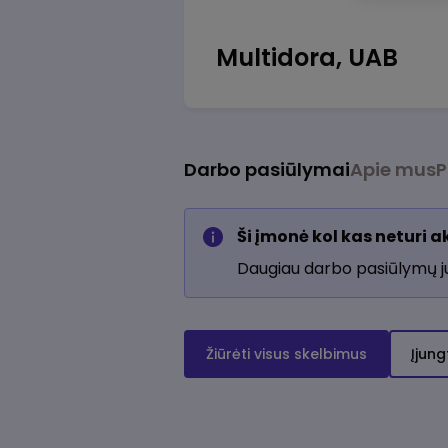
Multidora, UAB
Darbo pasiūlymai
Apie mus
P
Ši įmonė kol kas neturi 
Daugiau darbo pasiūlymų 
Žiūrėti visus skelbimus
Įjung