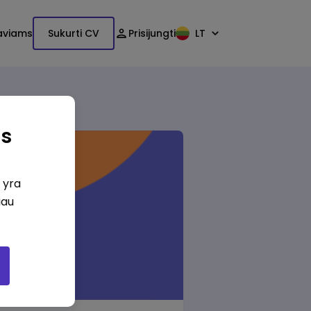
aviams
Sukurti CV
Prisijungti
LT
as
i yra
iau