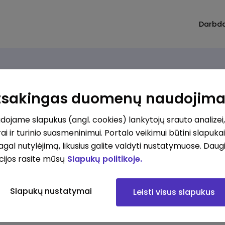
Darbd
Atsakingas duomenų naudojim
ojame slapukus (angl. cookies) lankytojų srauto analizei,
ai ir turinio suasmeninimui. Portalo veikimui būtini slapuka
pagal nutylėjimą, likusius galite valdyti nustatymuose. Daug
cijos rasite mūsų
Slapukų politikoje.
Slapukų nustatymai
Leisti visus slapukus