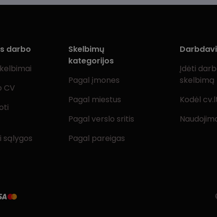
ms darbo
Skelbimų
Darbdav
kategorijos
skelbimai
Įdėti dar
Pagal įmones
skelbimą
o CV
Pagal miestus
Kodėl cv.l
oti
Pagal verslo sritis
Naudojimo
i sąlygos
Pagal pareigas