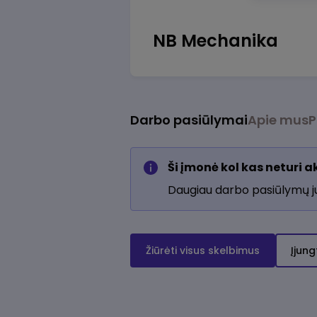
NB Mechanika
Darbo pasiūlymai
Apie mus
P
Ši įmonė kol kas neturi 
Daugiau darbo pasiūlymų 
Žiūrėti visus skelbimus
Įjung