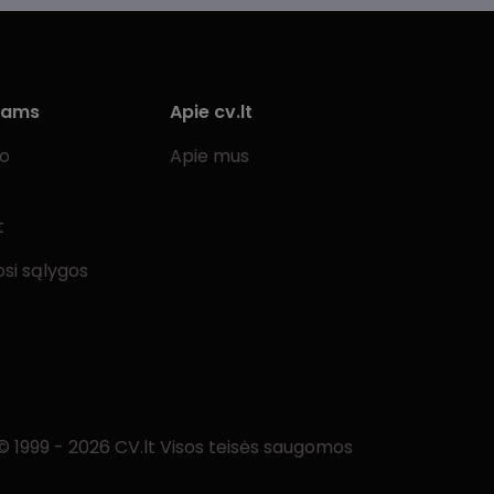
iams
Apie cv.lt
bo
Apie mus
t
si sąlygos
© 1999 - 2026 CV.lt Visos teisės saugomos