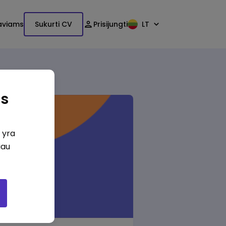
aviams
Sukurti CV
Prisijungti
LT
as
i yra
iau