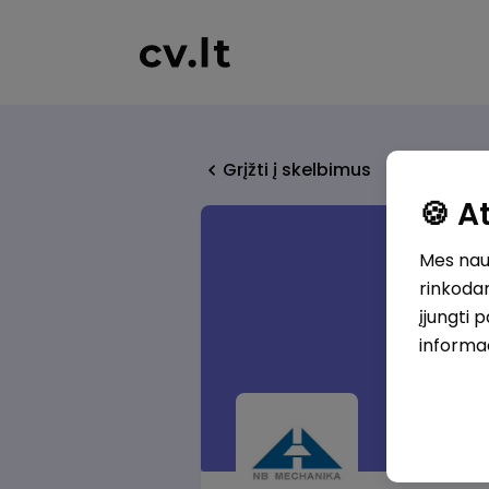
Grįžti į skelbimus
🍪 
Mes naud
rinkodar
įjungti 
informa