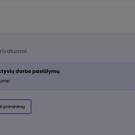
rivalumai
aktyvių darbo pasiūlymų
jums!
ti priminimą