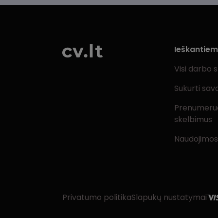
Ieškantie
Visi darbo 
Sukurti sav
Prenumeru
skelbimus
Naudojimos
Privatumo politika
Slapukų nustatymai