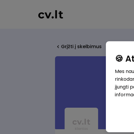
Grįžti į skelbimus
🍪 
Mes naud
rinkodar
įjungti 
informa