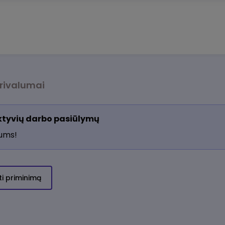
rivalumai
aktyvių darbo pasiūlymų
jums!
ti priminimą