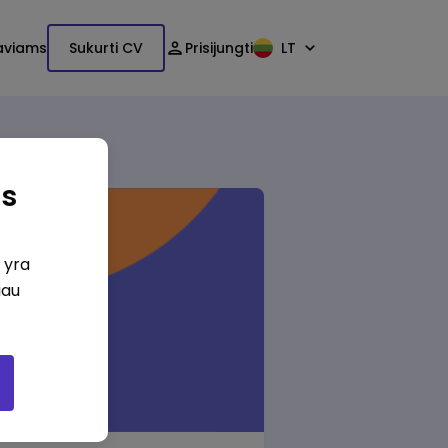
aviams
Sukurti CV
Prisijungti
LT
as
i yra
iau