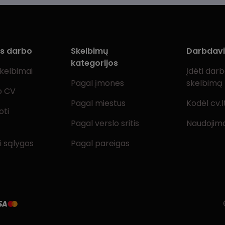
ms darbo
Skelbimų
Darbdav
kategorijos
skelbimai
Įdėti dar
Pagal įmones
skelbimą
o CV
Pagal miestus
Kodėl cv.l
oti
Pagal verslo sritis
Naudojimo
i sąlygos
Pagal pareigas