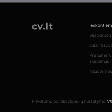
Ieškantie
Visi darbo 
Sukurti sav
Prenumeru
skelbimus
Naudojimos
Privatumo politika
Slapukų nustatymai