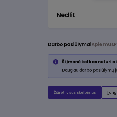
Nedlit
Darbo pasiūlymai
Apie mus
P
Ši įmonė kol kas neturi 
Daugiau darbo pasiūlymų 
Žiūrėti visus skelbimus
Įjung