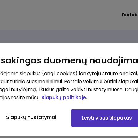
Darbd
Atsakingas duomenų naudojim
ojame slapukus (angl. cookies) lankytojų srauto analizei,
ai ir turinio suasmeninimui. Portalo veikimui būtini slapuka
pagal nutylėjimą, likusius galite valdyti nustatymuose. Daug
cijos rasite mūsų
Slapukų politikoje.
Slapukų nustatymai
Leisti visus slapukus