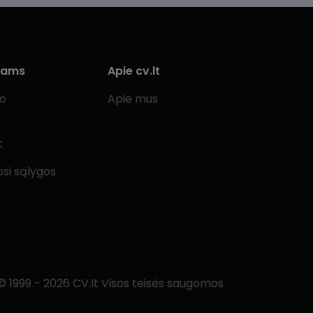
iams
Apie cv.lt
bo
Apie mus
t
si sąlygos
© 1999 - 2026 CV.lt Visos teisės saugomos