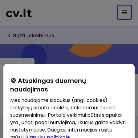
Grįžti į skelbimus
🍪 Atsakingas duomenų
naudojimas
Nexcom Ltd.
Mes naudojame slapukus (angl. cookies)
lankytojų srauto analizei, rinkodarai ir turinio
suasmeninimui. Portalo veikimui būtini slapukai
yra įjungti pagal nutylėjimą, likusius galite valdyti
Darbo pasiūlymai
Apie mus
Privalumai
nustatymuose. Daugiau informacijos rasite
mūsų
Slapukų politikoje.