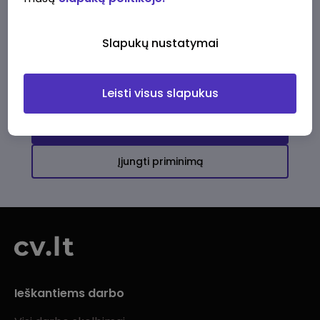
Ši įmonė kol kas neturi aktyvių
darbo pasiūlymų
Slapukų nustatymai
Daugiau darbo pasiūlymų jums!
Leisti visus slapukus
Žiūrėti visus skelbimus
Įjungti priminimą
Ieškantiems darbo