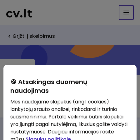
Grįžti į skelbimus
🍪 Atsakingas duomenų
naudojimas
Noker, UAB
Mes naudojame slapukus (angl. cookies)
lankytojų srauto analizei, rinkodarai ir turinio
suasmeninimui. Portalo veikimui būtini slapukai
yra įjungti pagal nutylėjimą, likusius galite valdyti
Darbo pasiūlymai
Apie mus
Privalumai
nustatymuose. Daugiau informacijos rasite
mūsų
Slapukų politikoje.