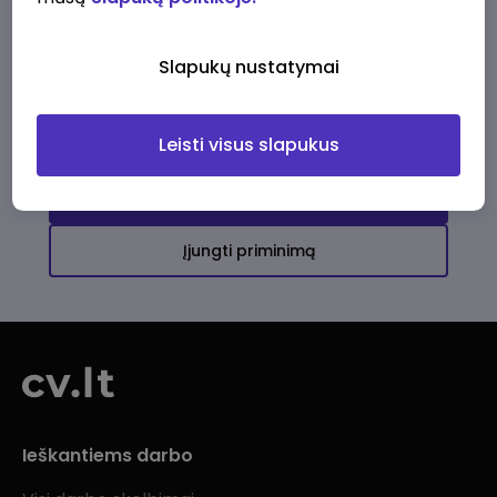
Ši įmonė kol kas neturi aktyvių
darbo pasiūlymų
Slapukų nustatymai
Daugiau darbo pasiūlymų jums!
Leisti visus slapukus
Žiūrėti visus skelbimus
Įjungti priminimą
Ieškantiems darbo