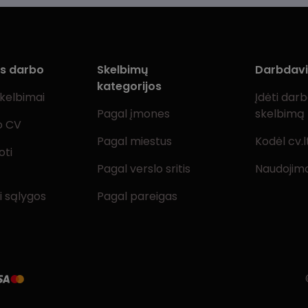
ms darbo
Skelbimų
Darbdav
kategorijos
skelbimai
Įdėti dar
Pagal įmones
skelbimą
o CV
Pagal miestus
Kodėl cv.l
oti
Pagal verslo sritis
Naudojimo
i sąlygos
Pagal pareigas