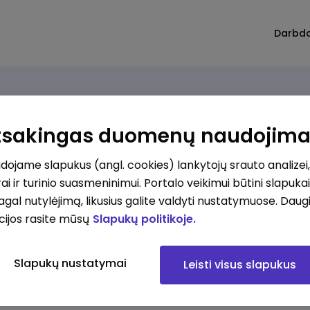
Darbd
Atsakingas duomenų naudojim
ojame slapukus (angl. cookies) lankytojų srauto analizei,
ai ir turinio suasmeninimui. Portalo veikimui būtini slapuka
pagal nutylėjimą, likusius galite valdyti nustatymuose. Daug
cijos rasite mūsų
Slapukų politikoje.
Slapukų nustatymai
Leisti visus slapukus