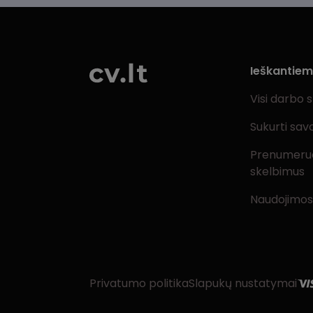
Ieškantie
Visi darbo 
Sukurti sav
Prenumeru
skelbimus
Naudojimos
Privatumo politika
Slapukų nustatymai