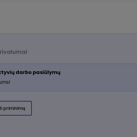
rivalumai
aktyvių darbo pasiūlymų
jums!
ti priminimą