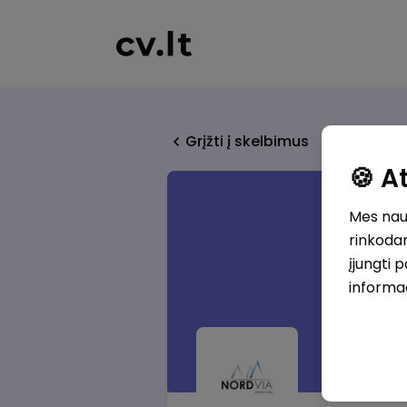
Grįžti į skelbimus
🍪 
Mes naud
rinkodar
įjungti 
informa