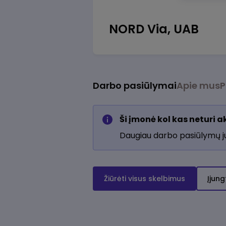
NORD Via, UAB
Darbo pasiūlymai
Apie mus
P
Ši įmonė kol kas neturi 
Daugiau darbo pasiūlymų 
Žiūrėti visus skelbimus
Įjung