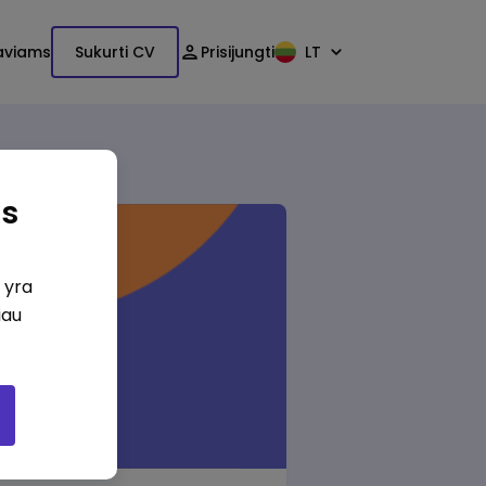
aviams
Sukurti CV
Prisijungti
LT
as
i yra
iau