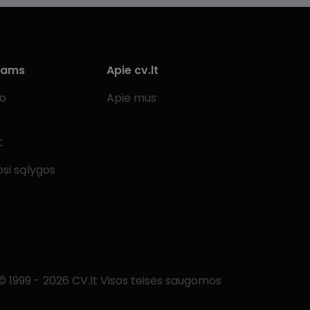
iams
Apie cv.lt
bo
Apie mus
t
si sąlygos
© 1999 - 2026 CV.lt Visos teisės saugomos