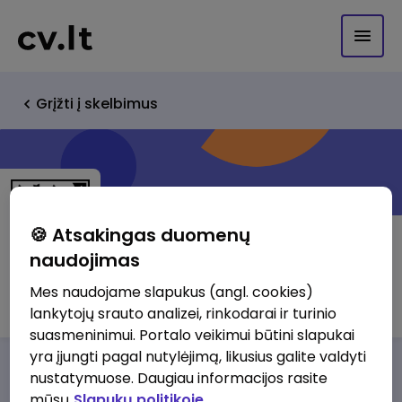
Grįžti į skelbimus
🍪 Atsakingas duomenų
naudojimas
Nordcurrent Group, UAB
Mes naudojame slapukus (angl. cookies)
lankytojų srauto analizei, rinkodarai ir turinio
suasmeninimui. Portalo veikimui būtini slapukai
yra įjungti pagal nutylėjimą, likusius galite valdyti
Darbo pasiūlymai
Apie mus
Privalumai
nustatymuose. Daugiau informacijos rasite
mūsų
Slapukų politikoje.