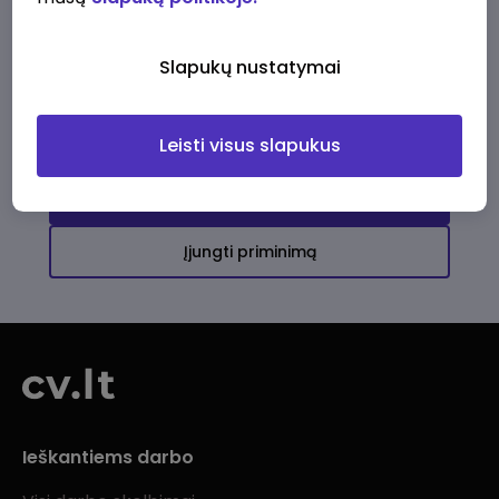
Ši įmonė kol kas neturi aktyvių
darbo pasiūlymų
Slapukų nustatymai
Daugiau darbo pasiūlymų jums!
Leisti visus slapukus
Žiūrėti visus skelbimus
Įjungti priminimą
Ieškantiems darbo