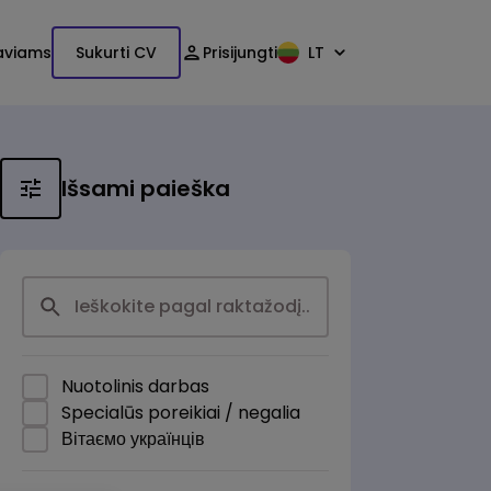
aviams
Sukurti CV
Prisijungti
LT
Išsami paieška
Nuotolinis darbas
Specialūs poreikiai / negalia
Вітаємо українців