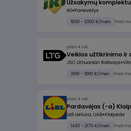
IKI
Panevėžys
1500 - 2300 €/mėn.
Prieš m
prieš 4 val.
JSC Lithuanian Railways
Viln
2610 - 3910 €/mėn.
Prieš m
prieš 4 val.
Pardavėjas (-a) Klaip
Lidl Lietuva, UAB
Klaipėda
1430 - 2170 €/mėn.
Prieš m