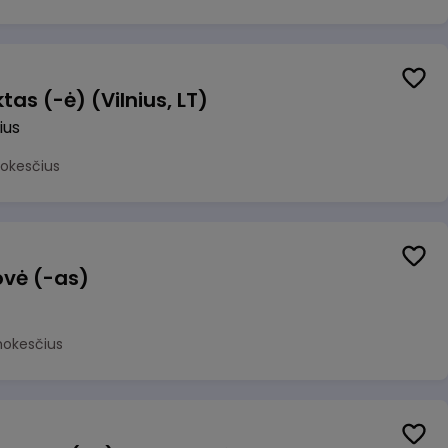
as (-ė) (Vilnius, LT)
ius
mokesčius
ovė (-as)
mokesčius