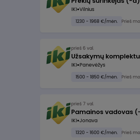
IKI
Vilnius
1230 - 1968 €/mėn.
Prieš m
prieš 6 val.
IKI
Panevėžys
1500 - 1850 €/mėn.
Prieš m
prieš 7 val.
IKI
Jonava
1320 - 1600 €/mėn.
Prieš m