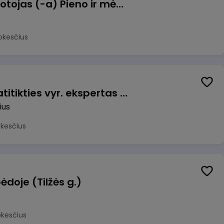
Užsakymų komplektuotojas (-a) Pieno ir mėsos sandėlyje
okesčius
Veiklos užtikrinimo ir atitikties vyr. ekspertas (-ė) (Vilnius, LT)
ius
okesčius
ėdoje (Tilžės g.)
okesčius