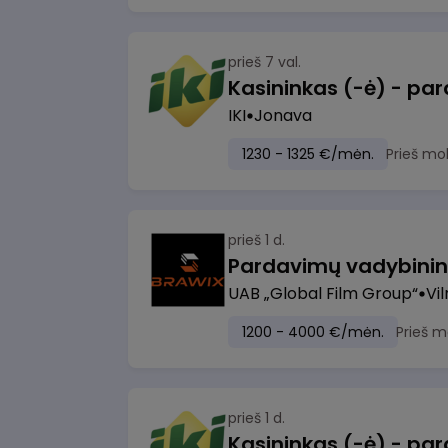
prieš 7 val.
IKI
Jonava
1230 - 1325 €/mėn.
Prieš mo
prieš 1 d.
UAB „Global Film Group“
Vil
1200 - 4000 €/mėn.
Prieš m
prieš 1 d.