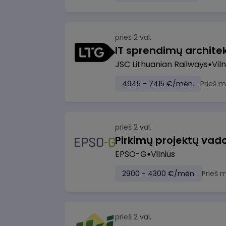
prieš 2 val.
IT sprendimų architekt
JSC Lithuanian Railways
Viln
4945 - 7415 €/mėn.
Prieš 
prieš 2 val.
Pirkimų projektų vad
EPSO-G
Vilnius
2900 - 4300 €/mėn.
Prieš 
prieš 2 val.