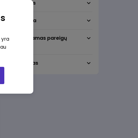
Darbo sritis
as
Darbo vieta
Pageidaujamas pareigų
i yra
lygmuo
iau
Darbo laikas