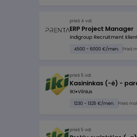
prieš 4 val.
ERP Project Manager
Indigroup Recruitment klien
4500 - 6000 €/mėn.
Prieš 
prieš 5 val.
IKI
Vilnius
1230 - 1325 €/mėn.
Prieš mo
prieš 5 val.