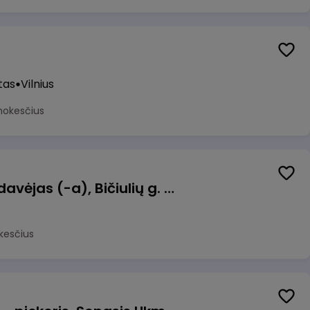
tas
Vilnius
mokesčius
Kasininkas (-ė) - pardavėjas (-a), Bičiulių g. 36, Bukiškis, Vilnius
kesčius