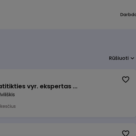
Darbd
Rūšiuoti
Veiklos užtikrinimo ir atitikties vyr. ekspertas (-ė) (Radviliškis) (Radviliškis, LT)
iliškis
okesčius