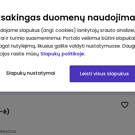
Veiklos užtikrinimo ir atitikties vyr. ekspertas (-ė) (Kaunas) (Kaunas, LT)
unas
Atsakingas duomenų naudojim
okesčius
ojame slapukus (angl. cookies) lankytojų srauto analizei,
ai ir turinio suasmeninimui. Portalo veikimui būtini slapuka
pagal nutylėjimą, likusius galite valdyti nustatymuose. Daug
cijos rasite mūsų
Slapukų politikoje.
Veiklos užtikrinimo ir atitikties vyr. ekspertas (-ė) (Klaipėda) (Klaipėda, LT)
ipėda
Slapukų nustatymai
Leisti visus slapukus
okesčius
(-ė)
okesčius