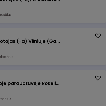
kesčius
Užsakymų komplektuotojas (-a) Vilniuje (Gariūnai)
okesčius
Pardavėjas (-a) naujoje parduotuvėje Rokeliuose (NEMOKAMAS TRANSPORTAS)
kesčius