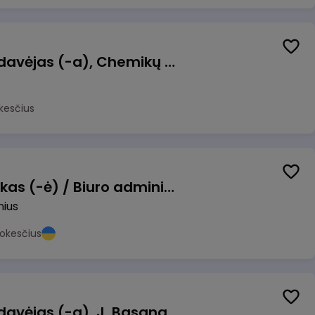
Kasininkas (-ė) - pardavėjas (-a), Chemikų g. 1, Jonava
kesčius
Pardavimų vadybininkas (-ė) / Biuro administratorius (-ė) (B2B)
nius
okesčius
Kasininkas (-ė) - pardavėjas (-a), J. Basanavičiaus g. 6, Jonava