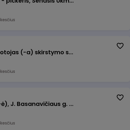
Prekių surinkėjas (-a) - pickeris, Senasis Ukmergės kelias 8, Avižieniai
okesčius
Užsakymų komplektuotojas (-a) skirstymo sandėlyje
okesčius
Pamainos vadovas (-ė), J. Basanavičiaus g. 6, Jonava
okesčius