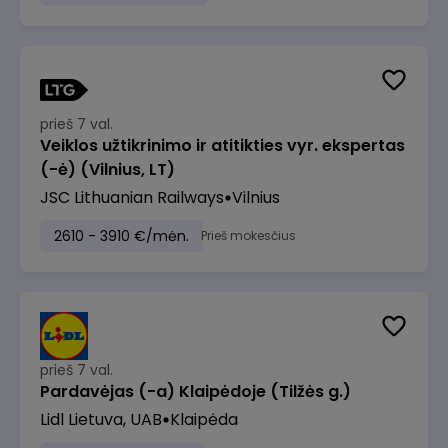
prieš 7 val.
Veiklos užtikrinimo ir atitikties vyr. ekspertas
(-ė) (Vilnius, LT)
JSC Lithuanian Railways
Vilnius
2610 - 3910 €/mėn.
Prieš mokesčius
prieš 7 val.
Pardavėjas (-a) Klaipėdoje (Tilžės g.)
Lidl Lietuva, UAB
Klaipėda