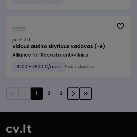
prieš 2 d.
Vidaus audito skyriaus vadovas (-ė)
Alliance for Recruitment
Vilnius
6200 - 7800 €/mėn.
Prieš mokesčius
1
2
3