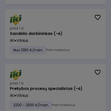
prieš 1 d.
Sandėlio darbininkas (-ė)
IKI
Vilnius
Nuo 1280 €/mėn.
Prieš mokesčius
prieš 1 d.
Prekybos procesų specialistas (-ė)
IKI
Vilnius
2200 - 2500 €/mėn.
Prieš mokesčius