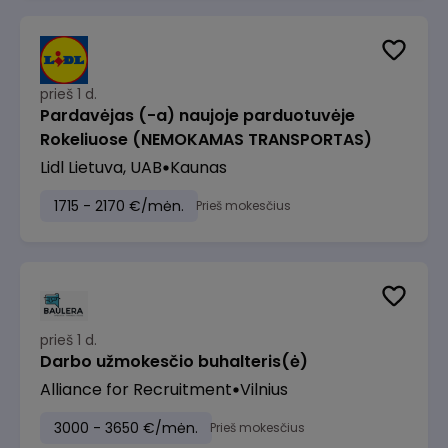
prieš 1 d.
Pardavėjas (-a) naujoje parduotuvėje
Rokeliuose (NEMOKAMAS TRANSPORTAS)
Lidl Lietuva, UAB
Kaunas
1715 - 2170 €/mėn.
Prieš mokesčius
prieš 1 d.
Darbo užmokesčio buhalteris(ė)
Alliance for Recruitment
Vilnius
3000 - 3650 €/mėn.
Prieš mokesčius