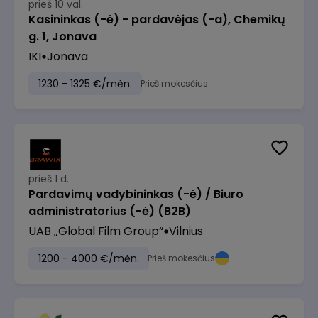
prieš 10 val.
Kasininkas (-ė) - pardavėjas (-a), Chemikų
g. 1, Jonava
IKI
Jonava
1230 - 1325 €/mėn.
Prieš mokesčius
prieš 1 d.
Pardavimų vadybininkas (-ė) / Biuro
administratorius (-ė) (B2B)
UAB „Global Film Group“
Vilnius
1200 - 4000 €/mėn.
Prieš mokesčius