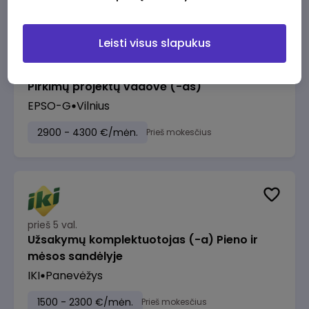
Leisti visus slapukus
prieš 5 val.
Pirkimų projektų vadovė (-as)
EPSO-G
Vilnius
2900 - 4300 €/mėn.
Prieš mokesčius
prieš 5 val.
Užsakymų komplektuotojas (-a) Pieno ir
mėsos sandėlyje
IKI
Panevėžys
1500 - 2300 €/mėn.
Prieš mokesčius