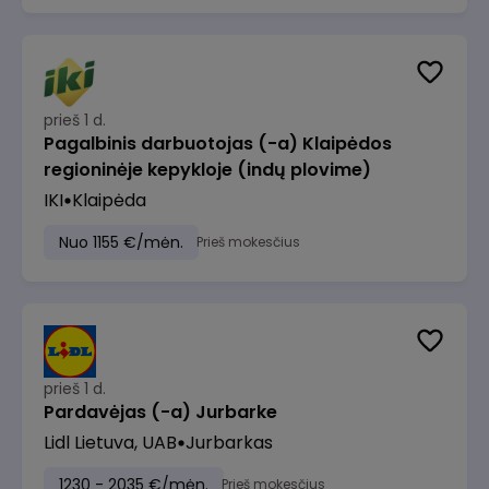
prieš 1 d.
Pagalbinis darbuotojas (-a) Klaipėdos
regioninėje kepykloje (indų plovime)
IKI
Klaipėda
Nuo 1155 €/mėn.
Prieš mokesčius
prieš 1 d.
Pardavėjas (-a) Jurbarke
Lidl Lietuva, UAB
Jurbarkas
1230 - 2035 €/mėn.
Prieš mokesčius