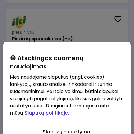
prieš 4 val.
Pirkimų specialistas (-ė)
IKI
Vilnius
🍪 Atsakingas duomenų
1600 - 1900 €/mėn.
Prieš mokesčius
naudojimas
Mes naudojame slapukus (angl. cookies)
lankytojų srauto analizei, rinkodarai ir turinio
suasmeninimui. Portalo veikimui būtini slapukai
yra įjungti pagal nutylėjimą, likusius galite valdyti
prieš 5 val.
IT sprendimų architektas (-ė) (Vilnius, LT)
nustatymuose. Daugiau informacijos rasite
mūsų
Slapukų politikoje.
JSC Lithuanian Railways
Vilnius
4945 - 7415 €/mėn.
Prieš mokesčius
Slapukų nustatymai