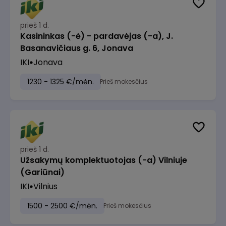
prieš 1 d.
Kasininkas (-ė) - pardavėjas (-a), J.
Basanavičiaus g. 6, Jonava
IKI
Jonava
1230 - 1325 €/mėn.
Prieš mokesčius
prieš 1 d.
Užsakymų komplektuotojas (-a) Vilniuje
(Gariūnai)
IKI
Vilnius
1500 - 2500 €/mėn.
Prieš mokesčius