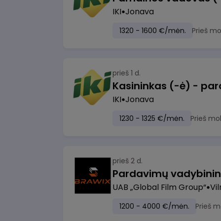
IKI
Jonava
1320 - 1600 €/mėn.
Prieš m
prieš 1 d.
IKI
Jonava
1230 - 1325 €/mėn.
Prieš mo
prieš 2 d.
UAB „Global Film Group“
Vil
1200 - 4000 €/mėn.
Prieš m