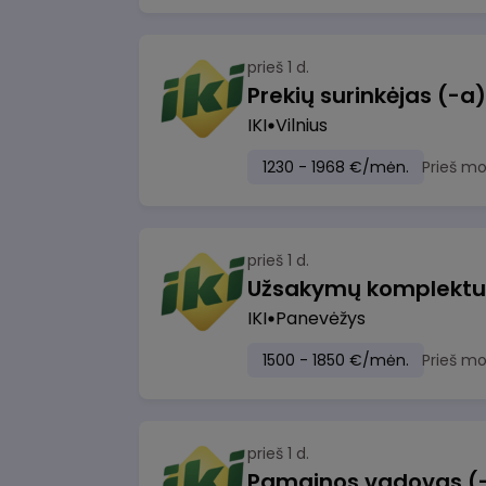
prieš 1 d.
IKI
Vilnius
1230 - 1968 €/mėn.
Prieš m
prieš 1 d.
IKI
Panevėžys
1500 - 1850 €/mėn.
Prieš m
prieš 1 d.