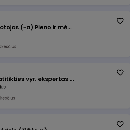
Užsakymų komplektuotojas (-a) Pieno ir mėsos sandėlyje
okesčius
Veiklos užtikrinimo ir atitikties vyr. ekspertas (-ė) (Vilnius, LT)
ius
okesčius