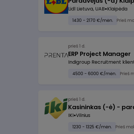
Pardavėjas (-a) Klaip
Lidl Lietuva, UAB
Klaipėda
1430 - 2170 €/mėn.
Prieš m
prieš 1 d.
ERP Project Manager
Indigroup Recruitment klien
4500 - 6000 €/mėn.
Prieš 
prieš 1 d.
IKI
Vilnius
1230 - 1325 €/mėn.
Prieš mo