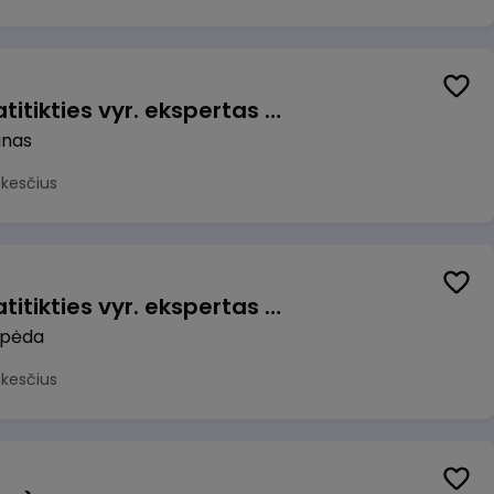
Veiklos užtikrinimo ir atitikties vyr. ekspertas (-ė) (Kaunas) (Kaunas, LT)
unas
okesčius
Veiklos užtikrinimo ir atitikties vyr. ekspertas (-ė) (Klaipėda) (Klaipėda, LT)
ipėda
okesčius