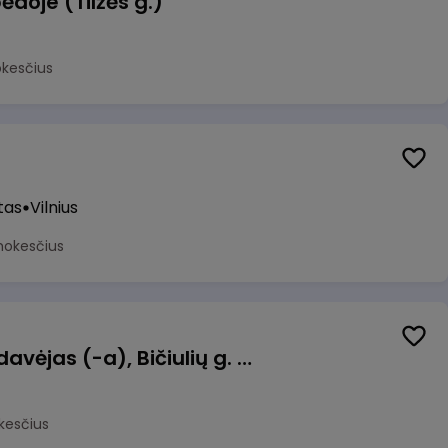
ėdoje (Tilžės g.)
okesčius
tas
Vilnius
mokesčius
Kasininkas (-ė) - pardavėjas (-a), Bičiulių g. 36, Bukiškis, Vilnius
kesčius