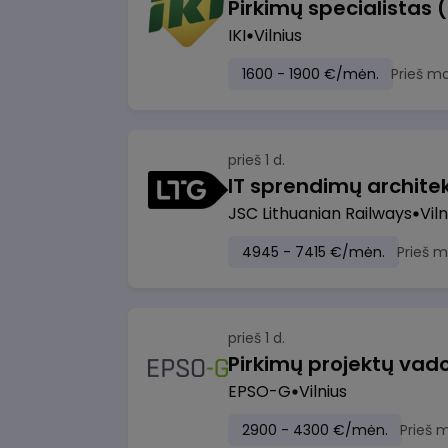
Pirkimų specialistas 
IKI
Vilnius
1600 - 1900 €/mėn.
Prieš m
prieš 1 d.
IT sprendimų architekt
JSC Lithuanian Railways
Viln
4945 - 7415 €/mėn.
Prieš 
prieš 1 d.
Pirkimų projektų vad
EPSO-G
Vilnius
2900 - 4300 €/mėn.
Prieš 