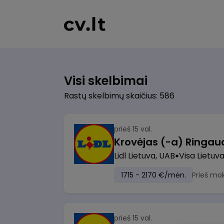
Visi skelbimai
Rastų skelbimų skaičius: 586
prieš 15 val.
Lidl Lietuva, UAB
Visa Lietuv
1715 - 2170 €/mėn.
Prieš mo
prieš 15 val.