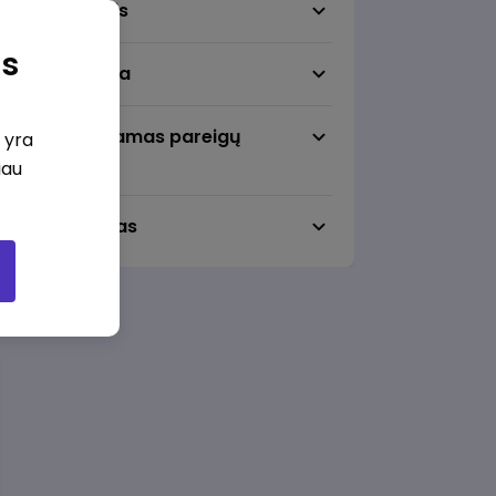
Darbo sritis
as
Darbo vieta
Pageidaujamas pareigų
i yra
lygmuo
iau
Darbo laikas