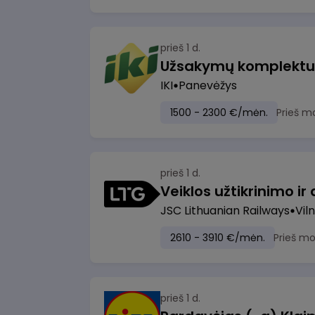
prieš 1 d.
IKI
Panevėžys
1500 - 2300 €/mėn.
Prieš m
prieš 1 d.
JSC Lithuanian Railways
Viln
2610 - 3910 €/mėn.
Prieš m
prieš 1 d.