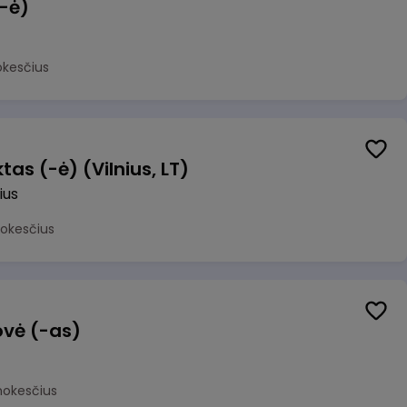
(-ė)
okesčius
as (-ė) (Vilnius, LT)
ius
mokesčius
ovė (-as)
mokesčius