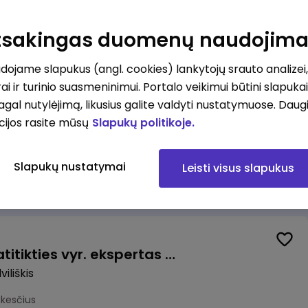
Valytojas (-a) Marijampolėje (Palangos g.) (0,25 etatu)
ė
Atsakingas duomenų naudojim
esčius
ojame slapukus (angl. cookies) lankytojų srauto analizei,
ai ir turinio suasmeninimui. Portalo veikimui būtini slapuka
pagal nutylėjimą, likusius galite valdyti nustatymuose. Daug
cijos rasite mūsų
Slapukų politikoje.
Talent Development Project Manager (fixed term - 1.5 years)
Slapukų nustatymai
Leisti visus slapukus
us
Veiklos užtikrinimo ir atitikties vyr. ekspertas (-ė) (Radviliškis) (Radviliškis, LT)
iliškis
okesčius