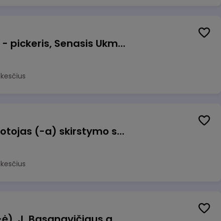
Prekių surinkėjas (-a) - pickeris, Senasis Ukmergės kelias 8, Avižieniai
okesčius
Užsakymų komplektuotojas (-a) skirstymo sandėlyje
okesčius
Pamainos vadovas (-ė), J. Basanavičiaus g. 6, Jonava