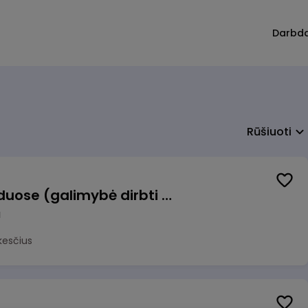
Darbd
Rūšiuoti
Krovėjas (-a) Ringauduose (galimybė dirbti nepilnu etatu)
a
kesčius