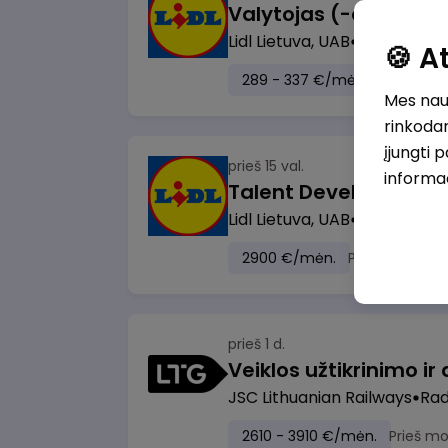
Lidl Lietuva, UAB
Marijampol
🍪 
289 - 337 €/mėn.
Prieš mok
Mes naud
rinkodar
įjungti 
prieš 15 val.
informa
Lidl Lietuva, UAB
Vilnius
2900 €/mėn.
Prieš mokesči
prieš 1 d.
JSC Lithuanian Railways
Radv
2610 - 3910 €/mėn.
Prieš m