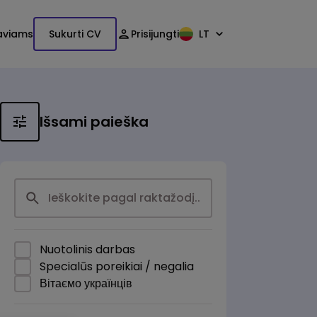
aviams
Sukurti CV
Prisijungti
LT
Išsami paieška
Nuotolinis darbas
Specialūs poreikiai / negalia
Вітаємо українців