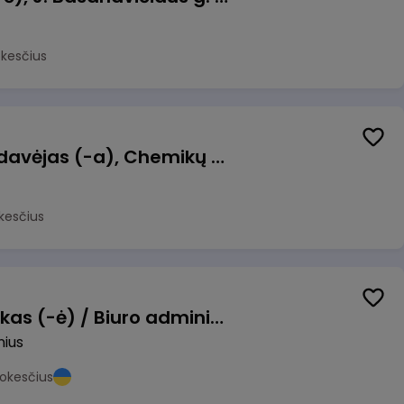
okesčius
Kasininkas (-ė) - pardavėjas (-a), Chemikų g. 1, Jonava
kesčius
Pardavimų vadybininkas (-ė) / Biuro administratorius (-ė) (B2B)
nius
okesčius