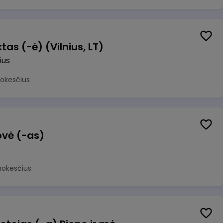
as (-ė) (Vilnius, LT)
ius
mokesčius
ovė (-as)
mokesčius