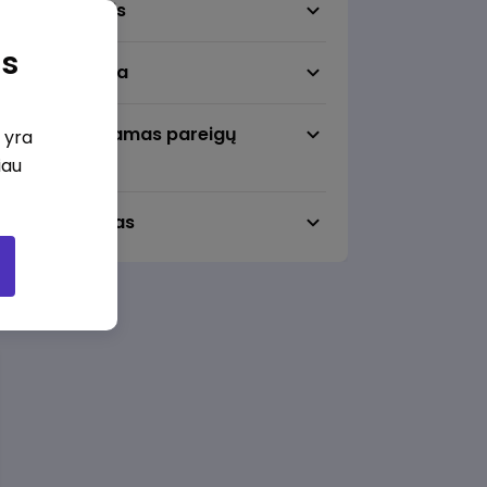
Darbo sritis
as
Darbo vieta
Pageidaujamas pareigų
i yra
lygmuo
iau
Darbo laikas