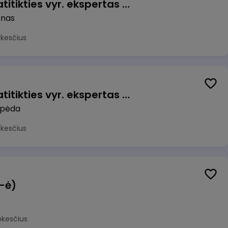
Veiklos užtikrinimo ir atitikties vyr. ekspertas (-ė) (Kaunas) (Kaunas, LT)
unas
okesčius
Veiklos užtikrinimo ir atitikties vyr. ekspertas (-ė) (Klaipėda) (Klaipėda, LT)
ipėda
okesčius
(-ė)
okesčius