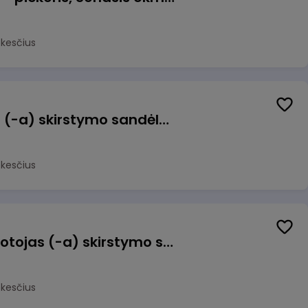
okesčius
Sandėlio darbuotojas (-a) skirstymo sandėlyje
okesčius
Užsakymų komplektuotojas (-a) skirstymo sandėlyje
okesčius