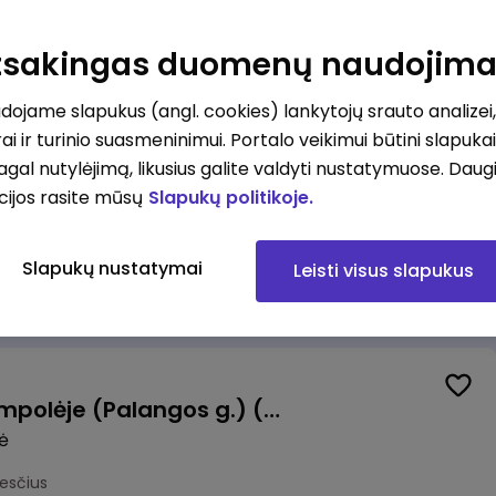
Pardavėjas (-a) Vilniuje (Bajorų kelias) (terminuota sutartis iki 3 mėn. laikotarpiui)
Atsakingas duomenų naudojim
okesčius
ojame slapukus (angl. cookies) lankytojų srauto analizei,
ai ir turinio suasmeninimui. Portalo veikimui būtini slapuka
pagal nutylėjimą, likusius galite valdyti nustatymuose. Daug
cijos rasite mūsų
Slapukų politikoje.
Krovėjas (-a) Ringauduose (galimybė dirbti nepilnu etatu)
a
Slapukų nustatymai
Leisti visus slapukus
kesčius
Valytojas (-a) Marijampolėje (Palangos g.) (0,25 etatu)
ė
esčius