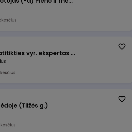
Užsakymų komplektuotojas (-a) Pieno ir mėsos sandėlyje
okesčius
Veiklos užtikrinimo ir atitikties vyr. ekspertas (-ė) (Vilnius, LT)
ius
okesčius
ėdoje (Tilžės g.)
okesčius