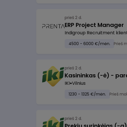
prieš 2 d.
ERP Project Manager
Indigroup Recruitment klien
4500 - 6000 €/mėn.
Prieš 
prieš 2 d.
IKI
Vilnius
1230 - 1325 €/mėn.
Prieš mo
prieš 2 d.