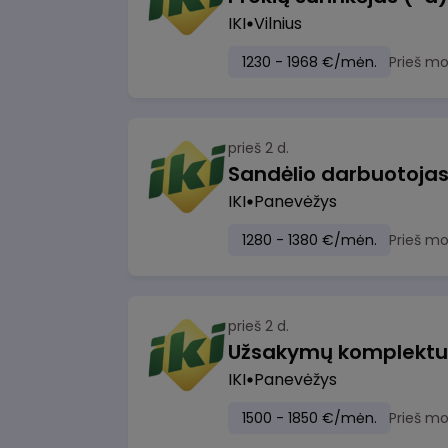
IKI
Vilnius
1230 - 1968 €/mėn.
Prieš m
prieš 2 d.
IKI
Panevėžys
1280 - 1380 €/mėn.
Prieš m
prieš 2 d.
IKI
Panevėžys
1500 - 1850 €/mėn.
Prieš m