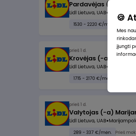
Lidl Lietuva, UAB
Vilnius
🍪 
1530 - 2220 €/mėn.
Prieš m
Mes naud
rinkodar
įjungti 
prieš 1 d.
informa
Lidl Lietuva, UAB
Visa Lietuv
1715 - 2170 €/mėn.
Prieš mo
prieš 1 d.
Lidl Lietuva, UAB
Marijampol
289 - 337 €/mėn.
Prieš mok