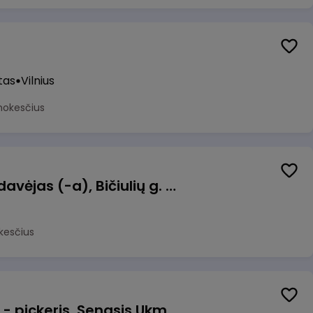
tas
Vilnius
mokesčius
Kasininkas (-ė) - pardavėjas (-a), Bičiulių g. 36, Bukiškis, Vilnius
kesčius
Prekių surinkėjas (-a) - pickeris, Senasis Ukmergės kelias 8, Avižieniai