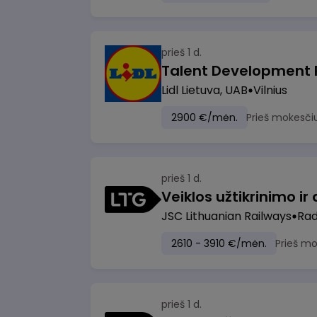
prieš 1 d.
Lidl Lietuva, UAB
Vilnius
2900 €/mėn.
Prieš mokesči
prieš 1 d.
JSC Lithuanian Railways
Radv
2610 - 3910 €/mėn.
Prieš m
prieš 1 d.