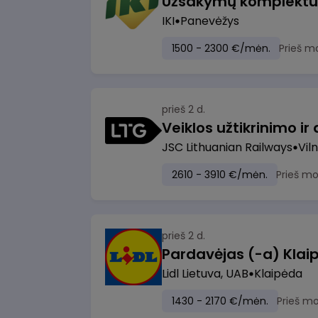
IKI
Panevėžys
1500 - 2300 €/mėn.
Prieš m
prieš 2 d.
JSC Lithuanian Railways
Viln
2610 - 3910 €/mėn.
Prieš m
prieš 2 d.
Pardavėjas (-a) Klaip
Lidl Lietuva, UAB
Klaipėda
1430 - 2170 €/mėn.
Prieš m