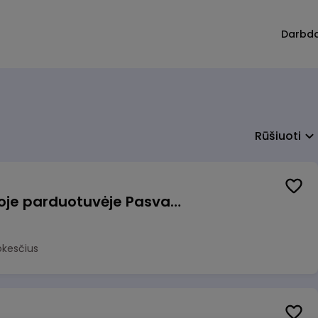
Darbd
Rūšiuoti
Pardavėjas (-a) naujoje parduotuvėje Pasvalyje (PAPILDOMAS 600€ PRIEDAS)
okesčius