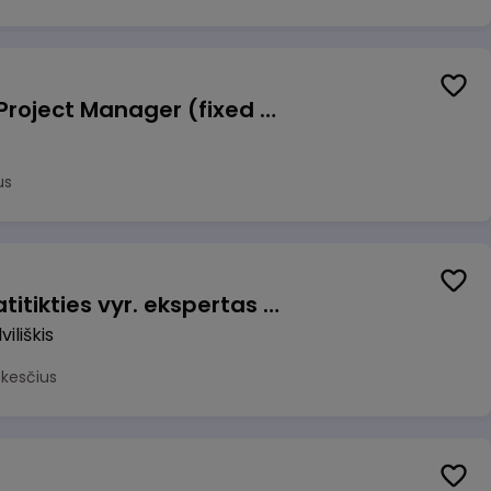
Talent Development Project Manager (fixed term - 1.5 years)
us
Veiklos užtikrinimo ir atitikties vyr. ekspertas (-ė) (Radviliškis) (Radviliškis, LT)
iliškis
okesčius