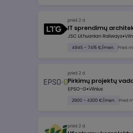
prieš 2 d.
IT sprendimų architekt
JSC Lithuanian Railways
Viln
4945 - 7415 €/mėn.
Prieš 
prieš 2 d.
Pirkimų projektų vad
EPSO-G
Vilnius
2900 - 4300 €/mėn.
Prieš 
prieš 2 d.