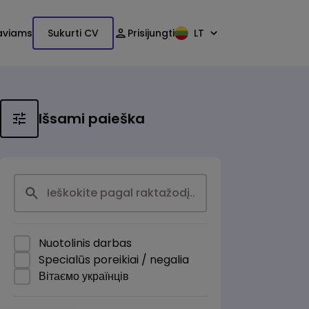
aviams
Sukurti CV
Prisijungti
LT
Išsami paieška
Nuotolinis darbas
Specialūs poreikiai / negalia
Вітаємо українців