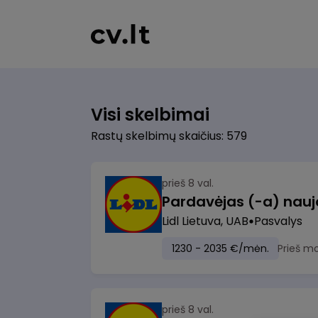
Visi skelbimai
Rastų skelbimų skaičius: 579
prieš 8 val.
Lidl Lietuva, UAB
Pasvalys
1230 - 2035 €/mėn.
Prieš m
prieš 8 val.