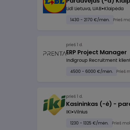
Pardavėjas (-a) Klaip
Lidl Lietuva, UAB
Klaipėda
1430 - 2170 €/mėn.
Prieš m
prieš 1 d.
ERP Project Manager
Indigroup Recruitment klien
4500 - 6000 €/mėn.
Prieš 
prieš 1 d.
IKI
Vilnius
1230 - 1325 €/mėn.
Prieš mo