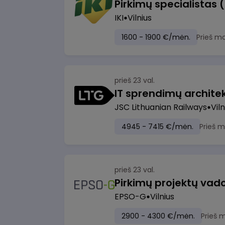
Pirkimų specialistas 
IKI
Vilnius
1600 - 1900 €/mėn.
Prieš m
prieš 23 val.
IT sprendimų architekt
JSC Lithuanian Railways
Viln
4945 - 7415 €/mėn.
Prieš 
prieš 23 val.
Pirkimų projektų vad
EPSO-G
Vilnius
2900 - 4300 €/mėn.
Prieš 