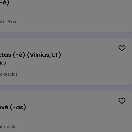
(-ė)
okesčius
as (-ė) (Vilnius, LT)
ius
mokesčius
ovė (-as)
mokesčius