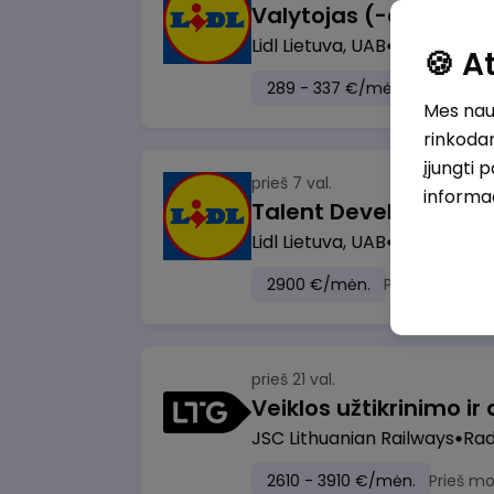
Lidl Lietuva, UAB
Marijampol
🍪 
289 - 337 €/mėn.
Prieš mok
Mes naud
rinkodar
įjungti 
prieš 7 val.
informa
Lidl Lietuva, UAB
Vilnius
2900 €/mėn.
Prieš mokesči
prieš 21 val.
JSC Lithuanian Railways
Radv
2610 - 3910 €/mėn.
Prieš m