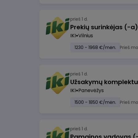
prieš 1 d.
IKI
Vilnius
1230 - 1968 €/mėn.
Prieš m
prieš 1 d.
IKI
Panevėžys
1500 - 1850 €/mėn.
Prieš m
prieš 1 d.