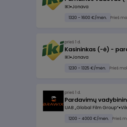
IKI
Jonava
1320 - 1600 €/mėn.
Prieš m
prieš 1 d.
IKI
Jonava
1230 - 1325 €/mėn.
Prieš mo
prieš 1 d.
UAB „Global Film Group“
Vil
1200 - 4000 €/mėn.
Prieš m