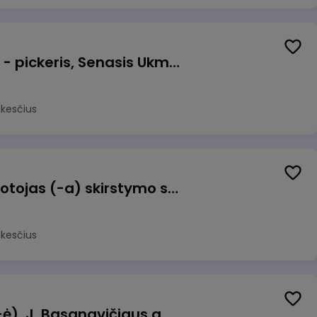
Prekių surinkėjas (-a) - pickeris, Senasis Ukmergės kelias 8, Avižieniai
okesčius
Užsakymų komplektuotojas (-a) skirstymo sandėlyje
okesčius
Pamainos vadovas (-ė), J. Basanavičiaus g. 6, Jonava