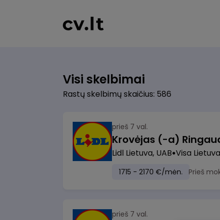
Visi skelbimai
Rastų skelbimų skaičius: 586
prieš 7 val.
Lidl Lietuva, UAB
Visa Lietuv
1715 - 2170 €/mėn.
Prieš mo
prieš 7 val.