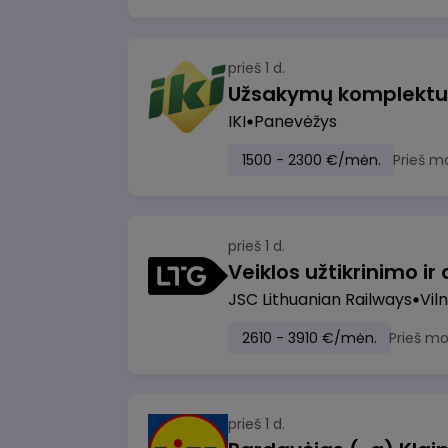
prieš 1 d.
IKI
Panevėžys
1500 - 2300 €/mėn.
Prieš m
prieš 1 d.
JSC Lithuanian Railways
Viln
2610 - 3910 €/mėn.
Prieš m
prieš 1 d.