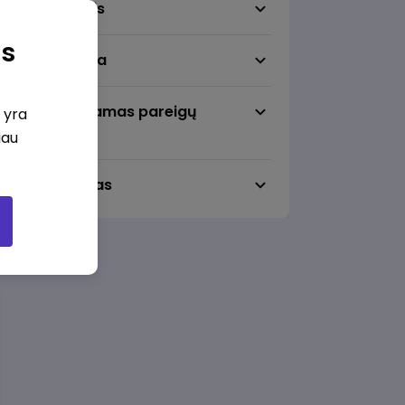
Darbo sritis
as
Darbo vieta
Pageidaujamas pareigų
i yra
lygmuo
iau
Darbo laikas