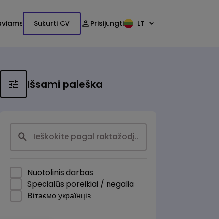
aviams
Sukurti CV
Prisijungti
LT
Išsami paieška
Nuotolinis darbas
Specialūs poreikiai / negalia
Вітаємо українців