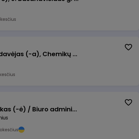
okesčius
Kasininkas (-ė) - pardavėjas (-a), Chemikų g. 1, Jonava
kesčius
Pardavimų vadybininkas (-ė) / Biuro administratorius (-ė) (B2B)
nius
okesčius