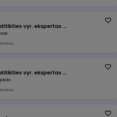
Veiklos užtikrinimo ir atitikties vyr. ekspertas (-ė) (Kaunas) (Kaunas, LT)
unas
okesčius
Veiklos užtikrinimo ir atitikties vyr. ekspertas (-ė) (Klaipėda) (Klaipėda, LT)
ipėda
okesčius