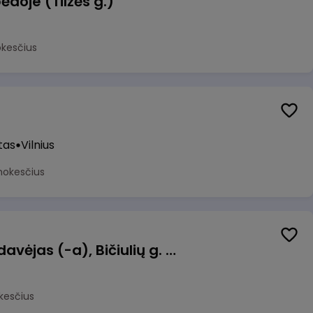
ėdoje (Tilžės g.)
okesčius
tas
Vilnius
mokesčius
Kasininkas (-ė) - pardavėjas (-a), Bičiulių g. 36, Bukiškis, Vilnius
kesčius