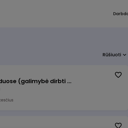
Darbd
Rūšiuoti
Krovėjas (-a) Ringauduose (galimybė dirbti nepilnu etatu)
a
kesčius