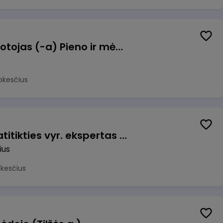
Užsakymų komplektuotojas (-a) Pieno ir mėsos sandėlyje
okesčius
Veiklos užtikrinimo ir atitikties vyr. ekspertas (-ė) (Vilnius, LT)
ius
okesčius