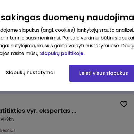
Valytojas (-a) Marijampolėje (Palangos g.) (0,25 etatu)
ė
Atsakingas duomenų naudojim
esčius
ojame slapukus (angl. cookies) lankytojų srauto analizei,
ai ir turinio suasmeninimui. Portalo veikimui būtini slapuka
pagal nutylėjimą, likusius galite valdyti nustatymuose. Daug
cijos rasite mūsų
Slapukų politikoje.
Talent Development Project Manager (fixed term - 1.5 years)
Slapukų nustatymai
Leisti visus slapukus
us
Veiklos užtikrinimo ir atitikties vyr. ekspertas (-ė) (Radviliškis) (Radviliškis, LT)
iliškis
okesčius