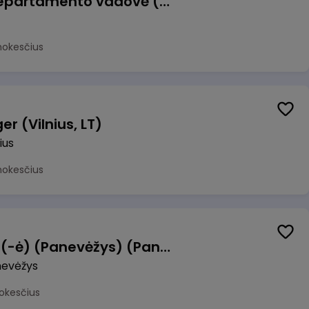
Veiklos atsparumo departamento vadovė (-as)
mokesčius
r (Vilnius, LT)
ius
mokesčius
Manevrų operatorius (-ė) (Panevėžys) (Panevėžys, LT)
evėžys
okesčius