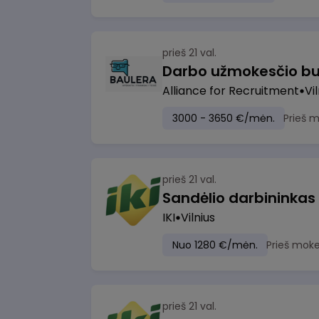
prieš 21 val.
Darbo užmokesčio bu
Alliance for Recruitment
Vi
3000 - 3650 €/mėn.
Prieš 
prieš 21 val.
Sandėlio darbininkas
IKI
Vilnius
Nuo 1280 €/mėn.
Prieš moke
prieš 21 val.