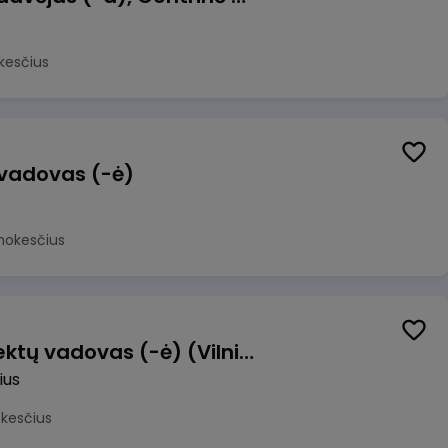
kesčius
 vadovas (-ė)
mokesčius
Transformacijos projektų vadovas (-ė) (Vilnius, LT)
ius
okesčius