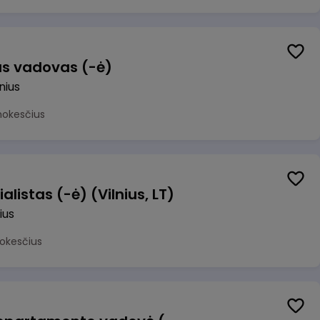
us vadovas (-ė)
lnius
mokesčius
alistas (-ė) (Vilnius, LT)
ius
okesčius