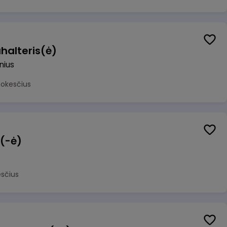
halteris(ė)
lnius
mokesčius
 (-ė)
sčius