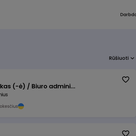
Darbd
Rūšiuoti
Pardavimų vadybininkas (-ė) / Biuro administratorius (-ė) (B2B)
nius
okesčius