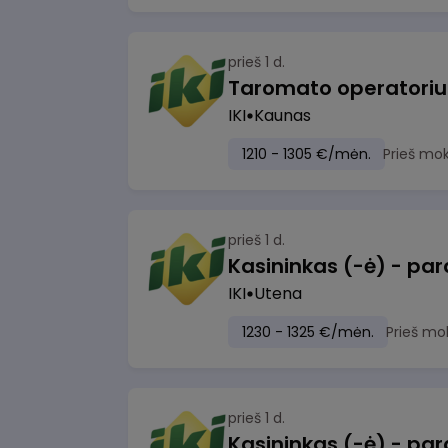
prieš 1 d.
IKI
Kaunas
1210 - 1305 €/mėn.
Prieš mo
prieš 1 d.
IKI
Utena
1230 - 1325 €/mėn.
Prieš mo
prieš 1 d.