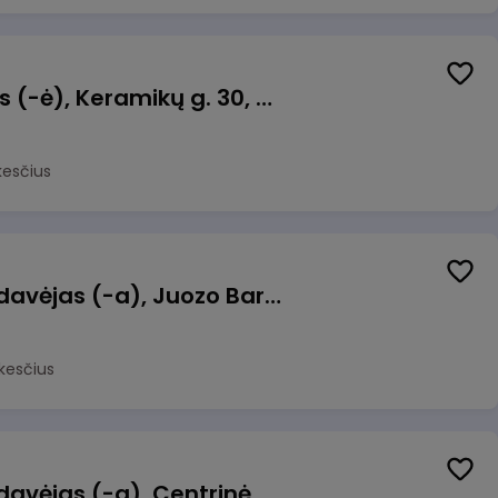
Taromato operatorius (-ė), Keramikų g. 30, Neveronys
kesčius
Kasininkas (-ė) - pardavėjas (-a), Juozo Bartašiaus g. 1, Utena
kesčius
Kasininkas (-ė) - pardavėjas (-a), Centrinė g. 62, Galgiai