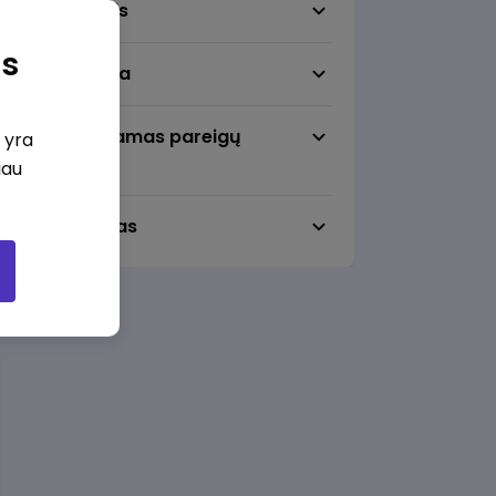
Darbo sritis
as
Darbo vieta
Pageidaujamas pareigų
i yra
lygmuo
iau
Darbo laikas