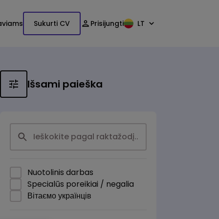
aviams
Sukurti CV
Prisijungti
LT
Išsami paieška
Nuotolinis darbas
Specialūs poreikiai / negalia
Вітаємо українців