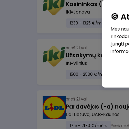
IKI
Jonava
🍪 
1230 - 1325 €/mėn.
Prieš mo
Mes naud
rinkodar
įjungti 
prieš 21 val.
informa
IKI
Vilnius
1500 - 2500 €/mėn.
Prieš m
prieš 21 val.
Lidl Lietuva, UAB
Kaunas
1715 - 2170 €/mėn.
Prieš mo