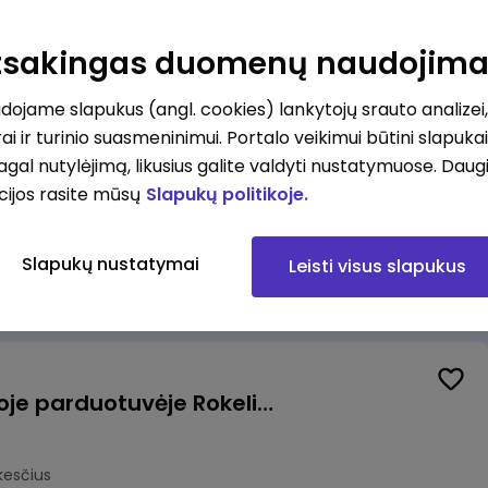
Kasininkas (-ė) - pardavėjas (-a), J. Basanavičiaus g. 6, Jonava
Atsakingas duomenų naudojim
kesčius
ojame slapukus (angl. cookies) lankytojų srauto analizei,
ai ir turinio suasmeninimui. Portalo veikimui būtini slapuka
pagal nutylėjimą, likusius galite valdyti nustatymuose. Daug
cijos rasite mūsų
Slapukų politikoje.
Užsakymų komplektuotojas (-a) Vilniuje (Gariūnai)
Slapukų nustatymai
Leisti visus slapukus
okesčius
Pardavėjas (-a) naujoje parduotuvėje Rokeliuose (NEMOKAMAS TRANSPORTAS)
kesčius