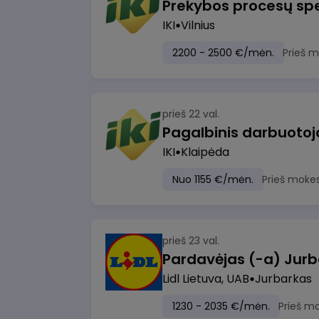
Prekybos procesų spe
IKI
Vilnius
2200 - 2500 €/mėn.
Prieš 
prieš 22 val.
IKI
Klaipėda
Nuo 1155 €/mėn.
Prieš moke
prieš 23 val.
Pardavėjas (-a) Jurb
Lidl Lietuva, UAB
Jurbarkas
1230 - 2035 €/mėn.
Prieš m