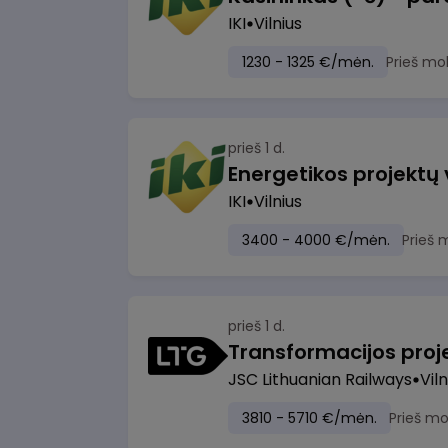
IKI
Vilnius
1230 - 1325 €/mėn.
Prieš mo
prieš 1 d.
Energetikos projektų
IKI
Vilnius
3400 - 4000 €/mėn.
Prieš 
prieš 1 d.
JSC Lithuanian Railways
Viln
3810 - 5710 €/mėn.
Prieš m