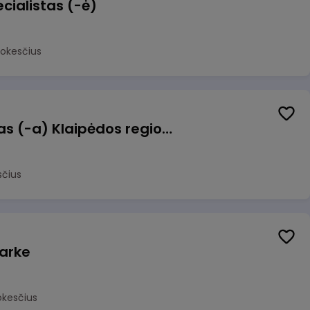
cialistas (-ė)
mokesčius
Pagalbinis darbuotojas (-a) Klaipėdos regioninėje kepykloje (indų plovime)
sčius
arke
okesčius