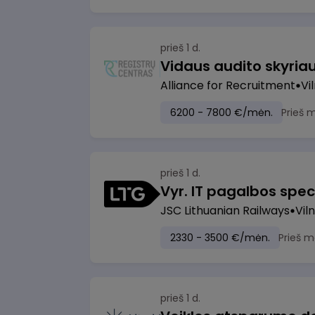
prieš 1 d.
Vidaus audito skyria
Alliance for Recruitment
Vi
6200 - 7800 €/mėn.
Prieš 
prieš 1 d.
Vyr. IT pagalbos speci
JSC Lithuanian Railways
Viln
2330 - 3500 €/mėn.
Prieš m
prieš 1 d.