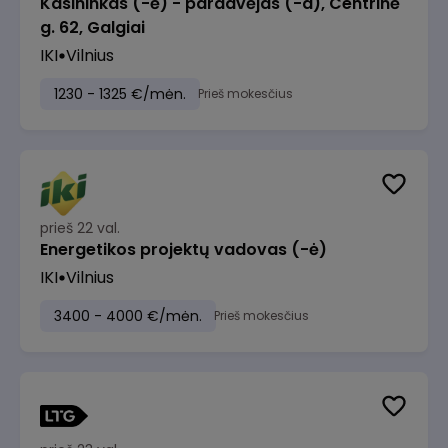
Kasininkas (-ė) - pardavėjas (-a), Centrinė
g. 62, Galgiai
IKI
Vilnius
1230 - 1325 €/mėn.
Prieš mokesčius
prieš 22 val.
Energetikos projektų vadovas (-ė)
IKI
Vilnius
3400 - 4000 €/mėn.
Prieš mokesčius