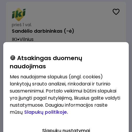
prieš 1 val.
Sandėlio darbininkas (-ė)
IKI
Vilnius
Nuo 1280 €/mėn.
Prieš mokesčius
🍪 Atsakingas duomenų
naudojimas
Mes naudojame slapukus (angl. cookies)
lankytojų srauto analizei, rinkodarai ir turinio
prieš 1 val.
suasmeninimui. Portalo veikimui būtini slapukai
Prekybos procesų specialistas (-ė)
yra įjungti pagal nutylėjimą, likusius galite valdyti
IKI
Vilnius
nustatymuose. Daugiau informacijos rasite
mūsų
Slapukų politikoje.
2200 - 2500 €/mėn.
Prieš mokesčius
Slapukų nustatymai