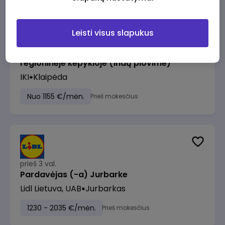
Leisti visus slapukus
prieš 1 val.
Pagalbinis darbuotojas (-a) Klaipėdos
regioninėje kepykloje (indų plovime)
IKI
Klaipėda
Nuo 1155 €/mėn.
Prieš mokesčius
prieš 3 val.
Pardavėjas (-a) Jurbarke
Lidl Lietuva, UAB
Jurbarkas
1230 - 2035 €/mėn.
Prieš mokesčius