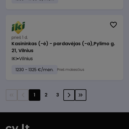
prieš 1 d.
Kasininkas (-ė) - pardavėjas (-a),Pylimo g.
21, Vilnius
IKI
Vilnius
1230 - 1325 €/mėn.
Prieš mokesčius
1
2
3