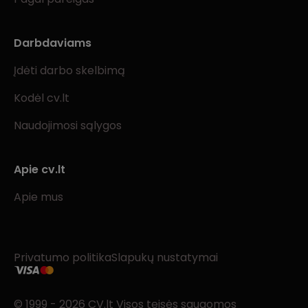
Darbdaviams
Įdėti darbo skelbimą
Kodėl cv.lt
Naudojimosi sąlygos
Apie cv.lt
Apie mus
Privatumo politika
Slapukų nustatymai
© 1999 - 2026 CV.lt Visos teisės saugomos