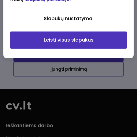
Ši įmonė kol kas neturi aktyvių
darbo pasiūlymų
Slapukų nustatymai
Daugiau darbo pasiūlymų jums!
Leisti visus slapukus
Žiūrėti visus skelbimus
Įjungti priminimą
Ieškantiems darbo