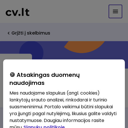
Grįžti į skelbimus
🍪 Atsakingas duomenų
naudojimas
Packus, UAB
Mes naudojame slapukus (angl. cookies)
lankytojų srauto analizei, rinkodarai ir turinio
suasmeninimui. Portalo veikimui būtini slapukai
yra įjungti pagal nutylėjimą, likusius galite valdyti
Darbo pasiūlymai
Apie mus
Privalumai
nustatymuose. Daugiau informacijos rasite
mūsų
Slapukų politikoje.