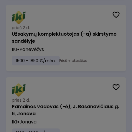
prieš 2 d.
Užsakymų komplektuotojas (-a) skirstymo
sandėlyje
IKI
Panevėžys
1500 - 1850 €/mėn.
Prieš mokesčius
prieš 2 d.
Pamainos vadovas (-ė), J. Basanavičiaus g.
6, Jonava
IKI
Jonava