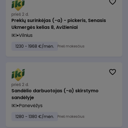
prieš 2 d.
Prekių surinkėjas (-a) - pickeris, Senasis
Ukmergės kelias 8, Avižieniai
IKI
Vilnius
1230 - 1968 €/mėn.
Prieš mokesčius
prieš 2 d.
Sandėlio darbuotojas (-a) skirstymo
sandėlyje
IKI
Panevėžys
1280 - 1380 €/mėn.
Prieš mokesčius