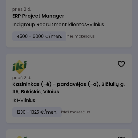
prieš 2 d.
ERP Project Manager
Indigroup Recruitment klientas
Vilnius
4500 - 6000 €/mėn.
Prieš mokesčius
prieš 2 d.
Kasininkas (-ė) - pardavėjas (-a), Bičiulių g.
36, Bukiškis, Vilnius
IKI
Vilnius
1230 - 1325 €/mėn.
Prieš mokesčius