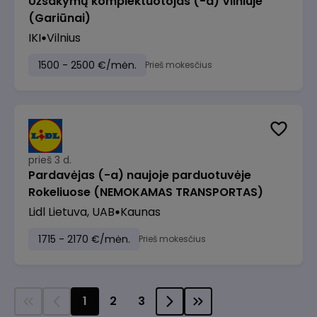
Užsakymų komplektuotojas (-a) Vilniuje
(Gariūnai)
IKI
Vilnius
1500 - 2500 €/mėn.
Prieš mokesčius
prieš 3 d.
Pardavėjas (-a) naujoje parduotuvėje
Rokeliuose (NEMOKAMAS TRANSPORTAS)
Lidl Lietuva, UAB
Kaunas
1715 - 2170 €/mėn.
Prieš mokesčius
1
2
3