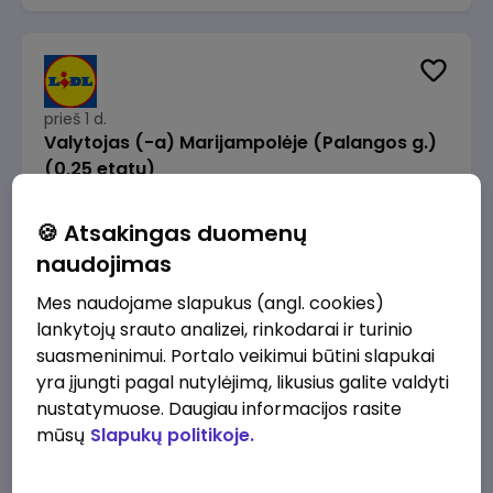
prieš 1 d.
Valytojas (-a) Marijampolėje (Palangos g.)
(0,25 etatu)
Lidl Lietuva, UAB
Marijampolė
🍪 Atsakingas duomenų
289 - 337 €/mėn.
Prieš mokesčius
naudojimas
Mes naudojame slapukus (angl. cookies)
lankytojų srauto analizei, rinkodarai ir turinio
suasmeninimui. Portalo veikimui būtini slapukai
yra įjungti pagal nutylėjimą, likusius galite valdyti
prieš 1 d.
nustatymuose. Daugiau informacijos rasite
Talent Development Project Manager (fixed
mūsų
Slapukų politikoje.
term - 1.5 years)
Lidl Lietuva, UAB
Vilnius