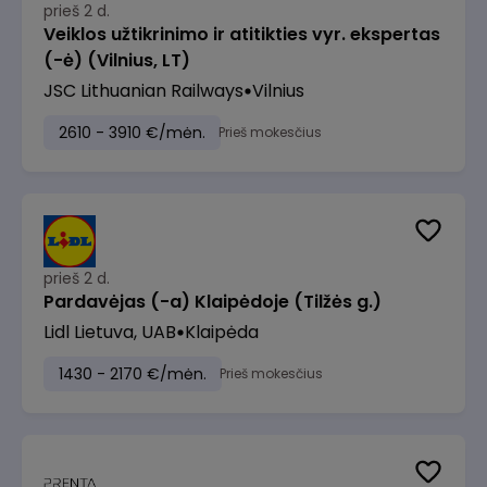
prieš 2 d.
Veiklos užtikrinimo ir atitikties vyr. ekspertas
(-ė) (Vilnius, LT)
JSC Lithuanian Railways
Vilnius
2610 - 3910 €/mėn.
Prieš mokesčius
prieš 2 d.
Pardavėjas (-a) Klaipėdoje (Tilžės g.)
Lidl Lietuva, UAB
Klaipėda
1430 - 2170 €/mėn.
Prieš mokesčius