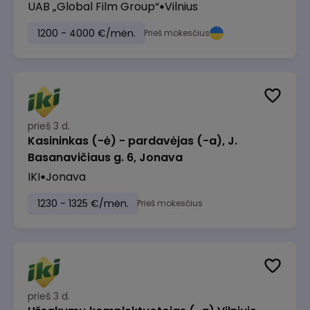
UAB „Global Film Group“
Vilnius
1200 - 4000 €/mėn.
Prieš mokesčius
prieš 3 d.
Kasininkas (-ė) - pardavėjas (-a), J.
Basanavičiaus g. 6, Jonava
IKI
Jonava
1230 - 1325 €/mėn.
Prieš mokesčius
prieš 3 d.