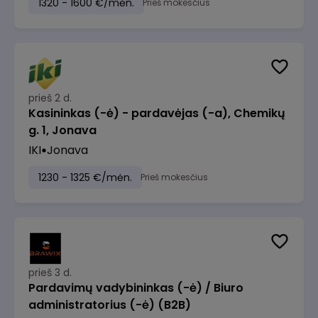
1320 - 1600 €/mėn.
Prieš mokesčius
prieš 2 d.
Kasininkas (-ė) - pardavėjas (-a), Chemikų
g. 1, Jonava
IKI
Jonava
1230 - 1325 €/mėn.
Prieš mokesčius
prieš 3 d.
Pardavimų vadybininkas (-ė) / Biuro
administratorius (-ė) (B2B)