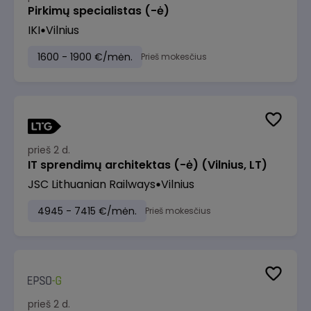
Pirkimų specialistas (-ė)
IKI
Vilnius
1600 - 1900 €/mėn.
Prieš mokesčius
prieš 2 d.
IT sprendimų architektas (-ė) (Vilnius, LT)
JSC Lithuanian Railways
Vilnius
4945 - 7415 €/mėn.
Prieš mokesčius
prieš 2 d.