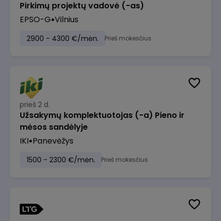
Pirkimų projektų vadovė (-as)
EPSO-G
Vilnius
2900 - 4300 €/mėn.
Prieš mokesčius
prieš 2 d.
Užsakymų komplektuotojas (-a) Pieno ir
mėsos sandėlyje
IKI
Panevėžys
1500 - 2300 €/mėn.
Prieš mokesčius