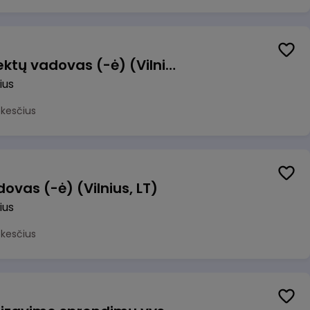
Transformacijos projektų vadovas (-ė) (Vilnius, LT)
ius
okesčius
ovas (-ė) (Vilnius, LT)
ius
okesčius