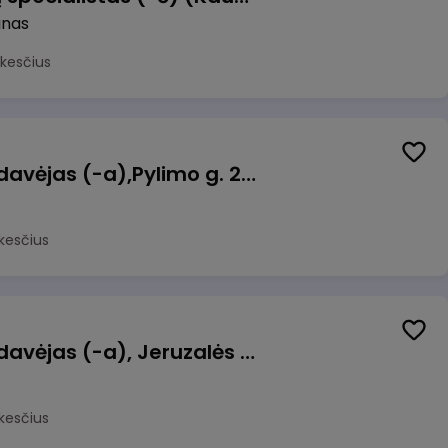
unas
kesčius
Kasininkas (-ė) - pardavėjas (-a),Pylimo g. 21, Vilnius
kesčius
Kasininkas (-ė) - pardavėjas (-a), Jeruzalės g. 17, Vilnius
kesčius