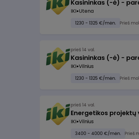
IKI
Utena
1230 - 1325 €/mėn.
Prieš mo
prieš 14 val.
IKI
Vilnius
1230 - 1325 €/mėn.
Prieš mo
prieš 14 val.
Energetikos projektų
IKI
Vilnius
3400 - 4000 €/mėn.
Prieš 