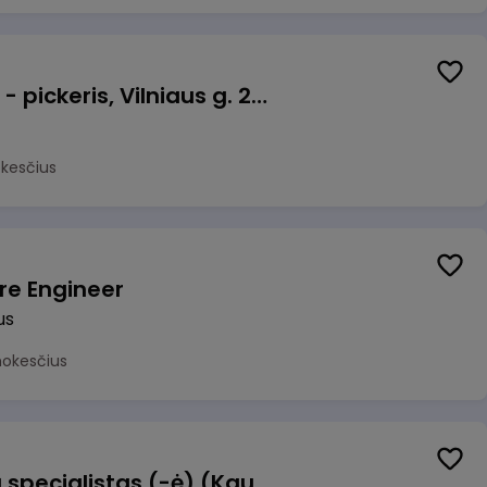
Prekių surinkėjas (-a) - pickeris, Vilniaus g. 220 - 1, Šiauliai
okesčius
re Engineer
us
mokesčius
Dokumentų operacijų specialistas (-ė) (Kaunas) (Kaunas, LT)