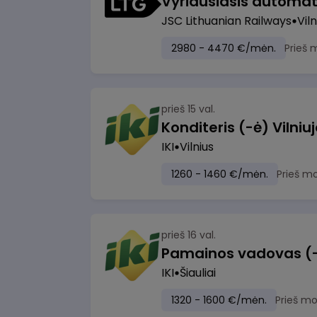
JSC Lithuanian Railways
Viln
2980 - 4470 €/mėn.
Prieš 
prieš 15 val.
IKI
Vilnius
1260 - 1460 €/mėn.
Prieš m
prieš 16 val.
Pamainos vadovas (-ė)
IKI
Šiauliai
1320 - 1600 €/mėn.
Prieš m