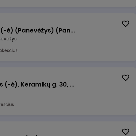
Manevrų operatorius (-ė) (Panevėžys) (Panevėžys, LT)
evėžys
okesčius
Taromato operatorius (-ė), Keramikų g. 30, Neveronys
kesčius