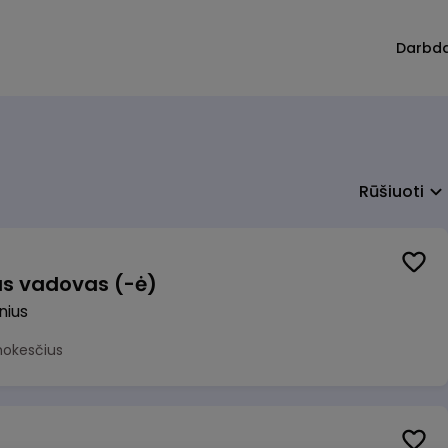
Darbd
Rūšiuoti
us vadovas (-ė)
lnius
mokesčius