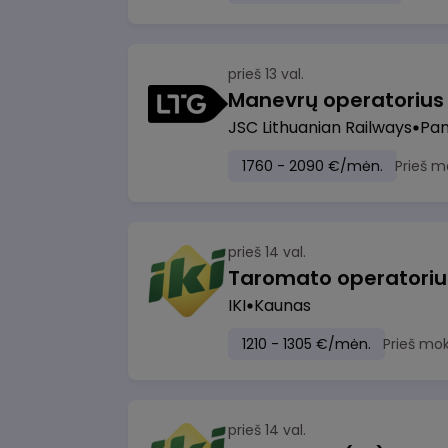
prieš 13 val.
JSC Lithuanian Railways
Pan
1760 - 2090 €/mėn.
Prieš m
prieš 14 val.
IKI
Kaunas
1210 - 1305 €/mėn.
Prieš mo
prieš 14 val.