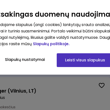
alistas (-ė) (Vilnius, LT)
ius
Atsakingas duomenų naudojim
okesčius
ojame slapukus (angl. cookies) lankytojų srauto analizei,
ai ir turinio suasmeninimui. Portalo veikimui būtini slapuka
pagal nutylėjimą, likusius galite valdyti nustatymuose. Daug
cijos rasite mūsų
Slapukų politikoje.
Veiklos atsparumo departamento vadovė (-as)
Slapukų nustatymai
Leisti visus slapukus
mokesčius
r (Vilnius, LT)
ius
mokesčius