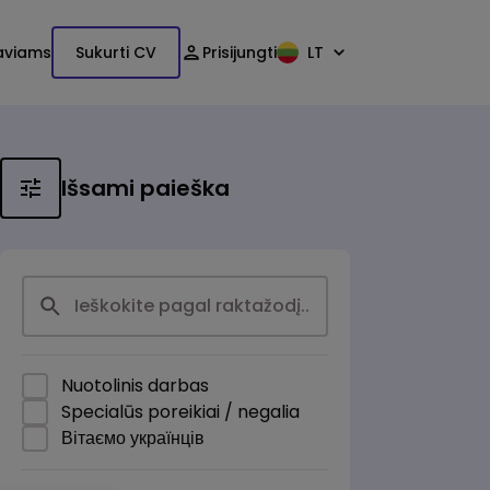
aviams
Sukurti CV
Prisijungti
LT
Išsami paieška
Nuotolinis darbas
Specialūs poreikiai / negalia
Вітаємо українців