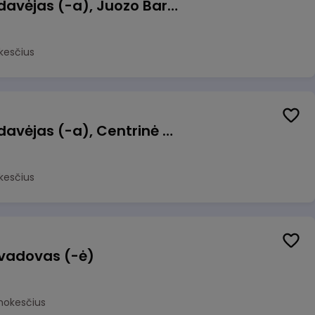
Kasininkas (-ė) - pardavėjas (-a), Juozo Bartašiaus g. 1, Utena
kesčius
Kasininkas (-ė) - pardavėjas (-a), Centrinė g. 62, Galgiai
kesčius
 vadovas (-ė)
mokesčius