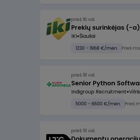
prieš 16 val.
IKI
Šiauliai
1230 - 1968 €/mėn.
Prieš m
prieš 18 val.
Senior Python Softwa
Indigroup Recruitment
Vilni
5000 - 6500 €/mėn.
Prieš 
prieš 19 val.