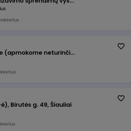
Vyriausiasis automatizavimo sprendimų vystytojas (-a) (Vilnius, LT)
ius
mokesčius
Konditeris (-ė) Vilniuje (apmokome neturinčius patirties)
okesčius
, Birutės g. 49, Šiauliai
okesčius