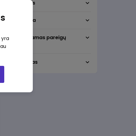
Darbo sritis
as
Darbo vieta
Pageidaujamas pareigų
i yra
lygmuo
iau
Darbo laikas