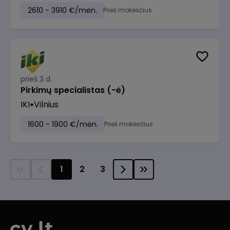
2610 - 3910 €/mėn.
Prieš mokesčius
prieš 3 d.
Pirkimų specialistas (-ė)
IKI
Vilnius
1600 - 1900 €/mėn.
Prieš mokesčius
1
2
3