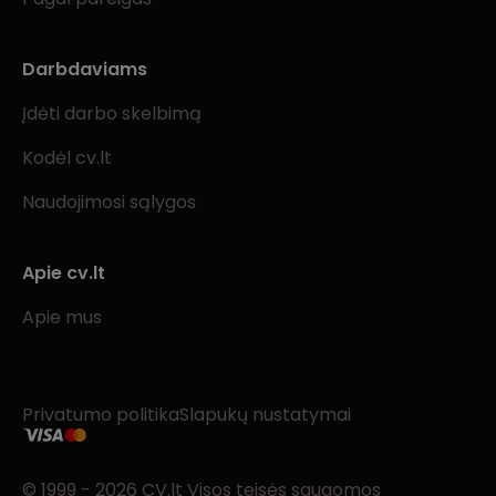
Darbdaviams
Įdėti darbo skelbimą
Kodėl cv.lt
Naudojimosi sąlygos
Apie cv.lt
Apie mus
Privatumo politika
Slapukų nustatymai
© 1999 - 2026 CV.lt Visos teisės saugomos