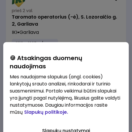
prieš 2 val.
Taromato operatorius (-ė), S. Lozoraičio g.
2, Garliava
IKI
Garliava
1210 - 1305 €/mėn.
Prieš mokesčius
🍪 Atsakingas duomenų
naudojimas
Mes naudojame slapukus (angl. cookies)
prieš 3 val.
lankytojų srauto analizei, rinkodarai ir turinio
Skaitmeninės rinkodaros specialistas
suasmeninimui. Portalo veikimui būtini slapukai
Alliance for Recruitment
Kaunas
yra įjungti pagal nutylėjimą, likusius galite valdyti
nustatymuose. Daugiau informacijos rasite
3300 - 3800 €/mėn.
Prieš mokesčius
mūsų
Slapukų politikoje.
Slapukų nustatymai