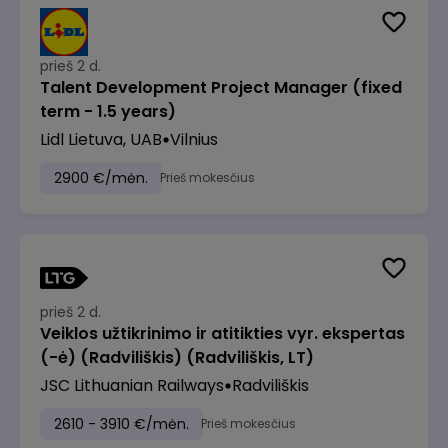
prieš 2 d.
Talent Development Project Manager (fixed
term - 1.5 years)
Lidl Lietuva, UAB
Vilnius
2900 €/mėn.
Prieš mokesčius
prieš 2 d.
Veiklos užtikrinimo ir atitikties vyr. ekspertas
(-ė) (Radviliškis) (Radviliškis, LT)
JSC Lithuanian Railways
Radviliškis
2610 - 3910 €/mėn.
Prieš mokesčius