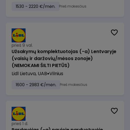
1530 - 2220 €/mėn.
Prieš mokesčius
prieš 9 val.
Užsakymų komplektuotojas (-a) Lentvaryje
(vaisių ir daržovių/mėsos zonoje)
(NEMOKAMI ŠILTI PIETŪS)
Lidl Lietuva, UAB
Vilnius
1600 - 2983 €/mėn.
Prieš mokesčius
prieš 1 d.
Pardavėjas (-a) naujoje parduotuvėje